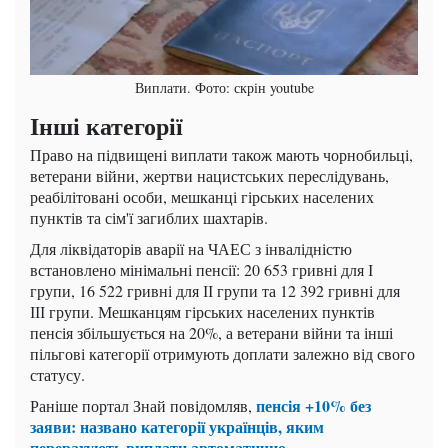
Виплати. Фото: скрін youtube
Інші категорії
Право на підвищені виплати також мають чорнобильці,
ветерани війни, жертви нацистських переслідувань,
реабілітовані особи, мешканці гірських населених
пунктів та сім'ї загиблих шахтарів.
Для ліквідаторів аварії на ЧАЕС з інвалідністю
встановлено мінімальні пенсії: 20 653 гривні для І
групи, 16 522 гривні для ІІ групи та 12 392 гривні для
ІІІ групи. Мешканцям гірських населених пунктів
пенсія збільшується на 20%, а ветерани війни та інші
пільгові категорії отримують доплати залежно від свого
статусу.
пенсія +10% без
Раніше портал Знай повідомляв,
заяви: названо категорії українців, яким
перерахують виплати автоматично
.