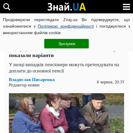
Продовжуючи переглядати Znaj.ua Ви підтверджуєте, що
ВІЙНА РОСІЇ ПРОТИ УКРАЇНИ
КОРОНАВІРУС В УКРАЇНІ І
ознайомилися з
Політикою конфіденційності
і погоджуєтеся з
використанням файлів cookie.
Головна
Спорт
ЧИТАТЬ НА РУССКОМ
Зрозумів
Мізерну пенсію можна збільшити: пенсіонерам
показали варіанти
У низці випадків пенсіонери можуть претендувати на
доплати до основної пенсії
Владислав Писаренко
8 червня, 20:35
Редактор новин