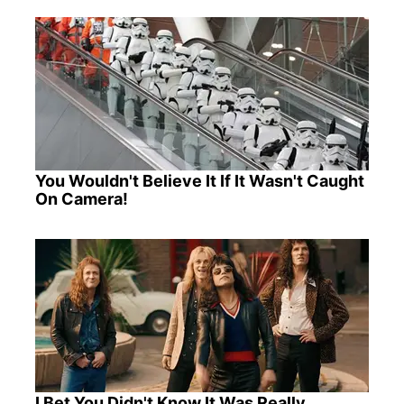
You Wouldn't Believe It If It Wasn't Caught
On Camera!
I Bet You Didn't Know It Was Really