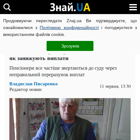
Продовжуючи переглядати Znaj.ua Ви підтверджуєте, що
ВІЙНА РОСІЇ ПРОТИ УКРАЇНИ
КОРОНАВІРУС В УКРАЇНІ І
ознайомилися з
Політикою конфіденційності
і погоджуєтеся з
використанням файлів cookie.
Головна
Спорт
ЧИТАТЬ НА РУССКОМ
Зрозумів
Пенсії сміхотворні через помилки в індексації:
як занижують виплати
Пенсіонери все частіше звертаються до суду через
неправильний перерахунок виплат
Владислав Писаренко
11 червня, 13:30
Редактор новин