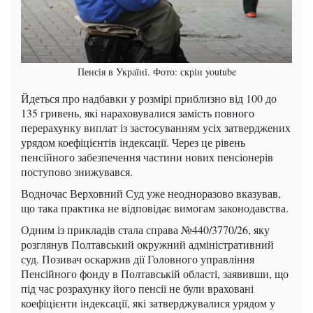
Пенсія в Україні. Фото: скрін youtube
Йдеться про надбавки у розмірі приблизно від 100 до
135 гривень, які нараховувалися замість повного
перерахунку виплат із застосуванням усіх затверджених
урядом коефіцієнтів індексації. Через це рівень
пенсійного забезпечення частини нових пенсіонерів
поступово знижувався.
Водночас Верховний Суд уже неодноразово вказував,
що така практика не відповідає вимогам законодавства.
Одним із прикладів стала справа №440/3770/26, яку
розглянув Полтавський окружний адміністративний
суд. Позивач оскаржив дії Головного управління
Пенсійного фонду в Полтавській області, заявивши, що
під час розрахунку його пенсії не були враховані
коефіцієнти індексації, які затверджувалися урядом у