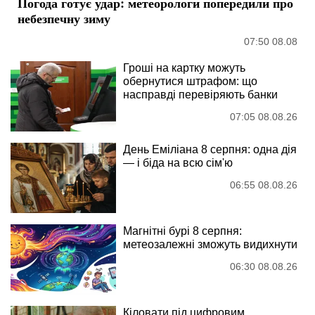
Погода готує удар: метеорологи попередили про
небезпечну зиму
07:50 08.08
Гроші на картку можуть
обернутися штрафом: що
насправді перевіряють банки
07:05 08.08.26
День Еміліана 8 серпня: одна дія
— і біда на всю сім'ю
06:55 08.08.26
Магнітні бурі 8 серпня:
метеозалежні зможуть видихнути
06:30 08.08.26
Кіловати під цифровим