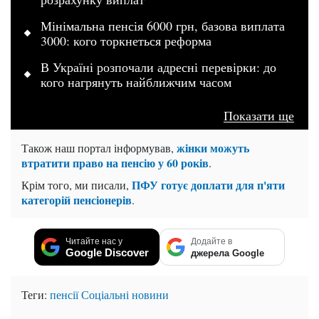
Мінімальна пенсія 6000 грн, базова виплата
3000: кого торкнеться реформа
В Україні розпочали адресні перевірки: до
кого нагрянуть найближчим часом
Показати ще
жінки можуть
Також наш портал інформував,
втратити право на пенсію у 60 років
.
ПФУ готує доплати для п'яти
Крім того, ми писали,
категорій пенсіонерів
.
Читайте нас у
Додайте в
Google Discover
джерела Google
Теги:
пенсії
Соціальні новини