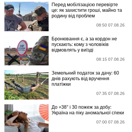
Перед мобілізацією перевірте
це: як захистити гроші, майно та
родину від проблем
08:50 07.08.26
Бронювання є, а за кордон не
пускають: кому з чоловіків
відмовлять у виїзді
08:15 07.08.26
Земельний податок за дачу: 60
днів рахують від вручення
платіжки
07:35 07.08.26
До +38° і 30 пожеж за добу:
Україна на піку аномальної спеки
07:00 07.08.26