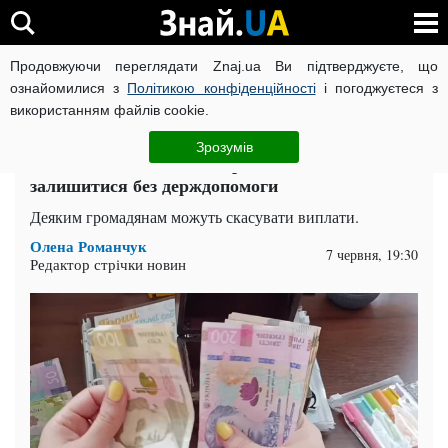
Продовжуючи переглядати Znaj.ua Ви підтверджуєте, що
ВІЙНА РОСІЇ ПРОТИ УКРАЇНИ
КОРОНАВІРУС В УКРАЇНІ І
ознайомилися з
Політикою конфіденційності
і погоджуєтеся з
використанням файлів cookie.
Головна
Спорт
ЧИТАТЬ НА РУССКОМ
Зрозумів
Кількість соцвиплат скоротили: хто може
залишитися без держдопомоги
Деяким громадянам можуть скасувати виплати.
Олена Романчук
7 червня, 19:30
Редактор стрічки новин