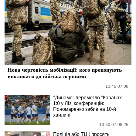
Нова черговість мобілізації: кого пропонують
викликати до війська першими
10:45 07.08
"Динамо" перемогло "Карабах"
1:0 у Лізі конференцій:
Пономаренко забив на 10-й
хвилині
10:30 07.08.26
Поліція або ТЦК просять