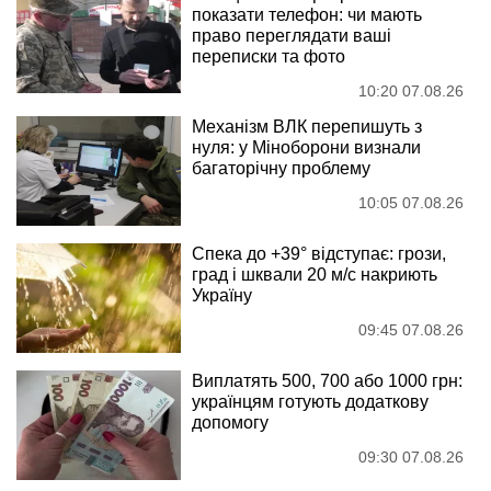
показати телефон: чи мають
право переглядати ваші
переписки та фото
10:20 07.08.26
Механізм ВЛК перепишуть з
нуля: у Міноборони визнали
багаторічну проблему
10:05 07.08.26
Спека до +39° відступає: грози,
град і шквали 20 м/с накриють
Україну
09:45 07.08.26
Виплатять 500, 700 або 1000 грн:
українцям готують додаткову
допомогу
09:30 07.08.26