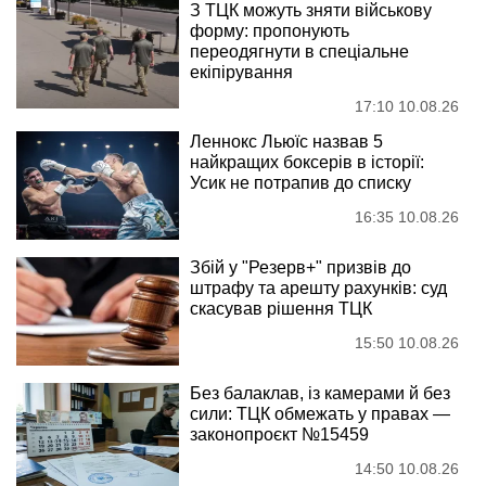
З ТЦК можуть зняти військову
форму: пропонують
переодягнути в спеціальне
екіпірування
17:10 10.08.26
Леннокс Льюїс назвав 5
найкращих боксерів в історії:
Усик не потрапив до списку
16:35 10.08.26
Збій у "Резерв+" призвів до
штрафу та арешту рахунків: суд
скасував рішення ТЦК
15:50 10.08.26
Без балаклав, із камерами й без
сили: ТЦК обмежать у правах —
законопроєкт №15459
14:50 10.08.26