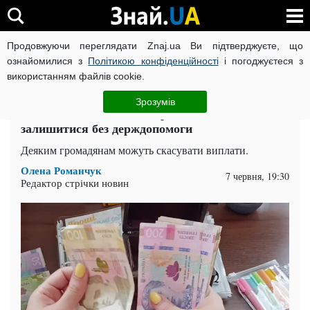
Продовжуючи переглядати Znaj.ua Ви підтверджуєте, що
ВІЙНА РОСІЇ ПРОТИ УКРАЇНИ
КОРОНАВІРУС В УКРАЇНІ І
ознайомилися з
Політикою конфіденційності
і погоджуєтеся з
використанням файлів cookie.
Головна
Спорт
ЧИТАТЬ НА РУССКОМ
Зрозумів
Кількість соцвиплат скоротили: хто може
залишитися без держдопомоги
Деяким громадянам можуть скасувати виплати.
Олена Романчук
7 червня, 19:30
Редактор стрічки новин