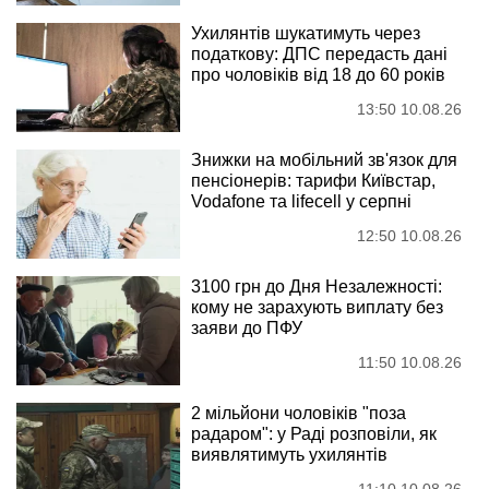
Ухилянтів шукатимуть через
податкову: ДПС передасть дані
про чоловіків від 18 до 60 років
13:50 10.08.26
Знижки на мобільний зв'язок для
пенсіонерів: тарифи Київстар,
Vodafone та lifecell у серпні
12:50 10.08.26
3100 грн до Дня Незалежності:
кому не зарахують виплату без
заяви до ПФУ
11:50 10.08.26
2 мільйони чоловіків "поза
радаром": у Раді розповіли, як
виявлятимуть ухилянтів