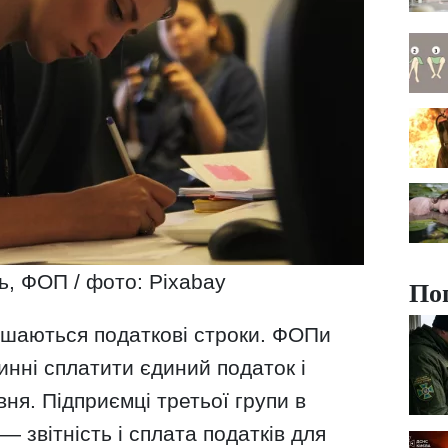
ь, ФОП / фото: Pixabay
По
шаються податкові строки. ФОПи
инні сплатити єдиний податок і
вня. Підприємці третьої групи в
 звітність і сплата податків для