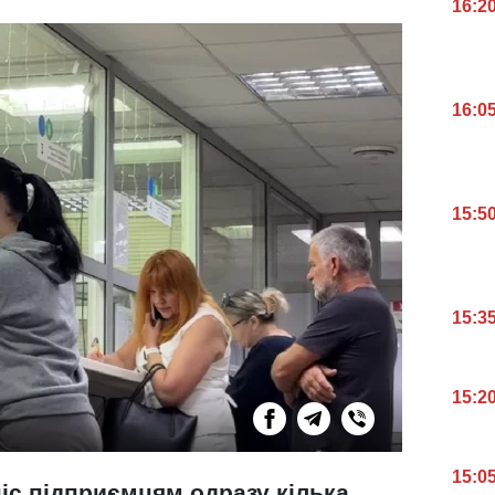
16:2
16:0
15:5
15:3
15:2
15:0
іс підприємцям одразу кілька