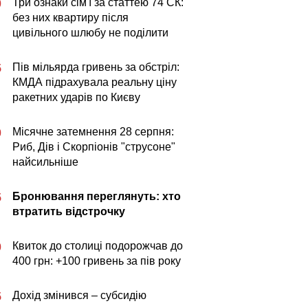
Три ознаки сім'ї за статтею 74 СК:
0
без них квартиру після
цивільного шлюбу не поділити
Пів мільярда гривень за обстріл:
5
КМДА підрахувала реальну ціну
ракетних ударів по Києву
Місячне затемнення 28 серпня:
0
Риб, Дів і Скорпіонів "струсоне"
найсильніше
Бронювання переглянуть: хто
5
втратить відстрочку
Квиток до столиці подорожчав до
0
400 грн: +100 гривень за пів року
Дохід змінився – субсидію
5