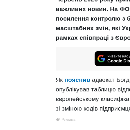
важливих новин. На ФОП
посилення контролю з б
масштабних змін, які Ук
рамках співпраці з Єв
Читайте нас 
Google Dis
Як
пояснив
адвокат Богд
опублікував таблицю відп
європейському класифіка
зі зміною кодів підприємц