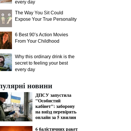
every day
The Way You Sit Could
Expose Your True Personality
6 Best 90’s Action Movies
From Your Childhood
Why this ordinary drink is the
secret to feeling your best
every day
пулярні новини
ДПСУ запустила
"Особистий
кабінет": заборону
на виїзд перевірять
онлайн за 5 хвилин
6 балістичних ракет