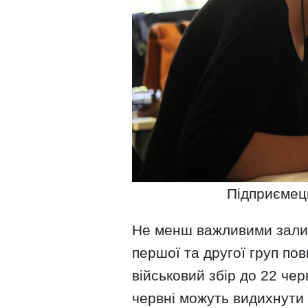
Підприємец
Не менш важливими зали
першої та другої груп пов
військовий збір до 22 чер
червні можуть видихнути —