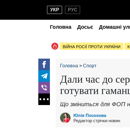
УКР
РУС
Головна
Досьє
Домашні ул
ВІЙНА РОСІЇ ПРОТИ УКРАЇНИ
К
Головна
Спорт
Дали час до се
готувати гаман
Що зміниться для ФОП 
Юлія Посохова
Редактор стрічки новин