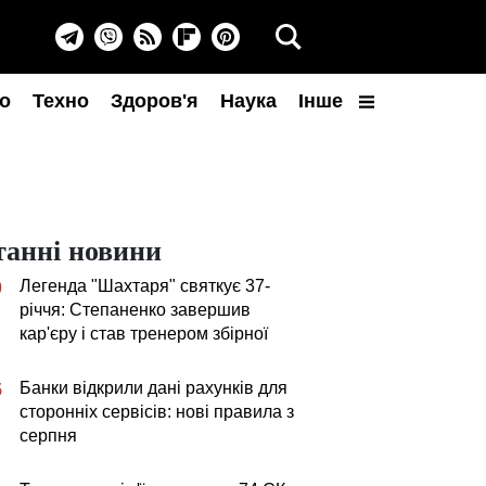
о
Техно
Здоров'я
Наука
Інше
танні новини
Легенда "Шахтаря" святкує 37-
0
річчя: Степаненко завершив
кар'єру і став тренером збірної
Банки відкрили дані рахунків для
5
сторонніх сервісів: нові правила з
серпня