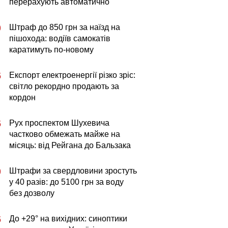
перерахують автоматично
Штраф до 850 грн за наїзд на
0
пішохода: водіїв самокатів
каратимуть по-новому
Експорт електроенергії різко зріс:
5
світло рекордно продають за
кордон
Рух проспектом Шухевича
5
частково обмежать майже на
місяць: від Рейгана до Бальзака
Штрафи за свердловини зростуть
0
у 40 разів: до 5100 грн за воду
без дозволу
До +29° на вихідних: синоптики
5