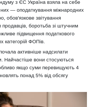
ндуму з ЄС Україна взяла на себе
д них — оподаткування міжнародних
, обов'язкове звітування
 продавців, боротьба зі штучним
ожливе підвищення податкового
х категорій ФОПів.
 почала активніше надсилати
и. Найчастіше вони стосуються
обливо якщо суми перевищують 4
новлять понад 5% від обсягу