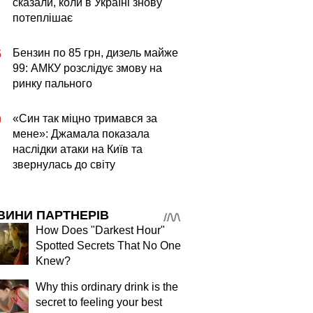
сказали, коли в Україні знову
потеплішає
Бензин по 85 грн, дизель майже
5
99: АМКУ розслідує змову на
ринку пального
«Син так міцно тримався за
0
мене»: Джамала показала
наслідки атаки на Київ та
звернулась до світу
ВИНИ ПАРТНЕРІВ
How Does "Darkest Hour"
Spotted Secrets That No One
Knew?
Why this ordinary drink is the
secret to feeling your best