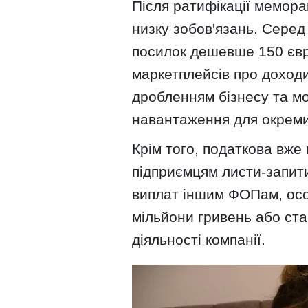
Після ратифікації мемора
низку зобов'язань. Сере
посилок дешевше 150 євро
маркетплейсів про доходи
дробленням бізнесу та м
навантаження для окреми
Крім того, податкова вже
підприємцям листи-запит
виплат іншим ФОПам, ос
мільйони гривень або ста
діяльності компанії.