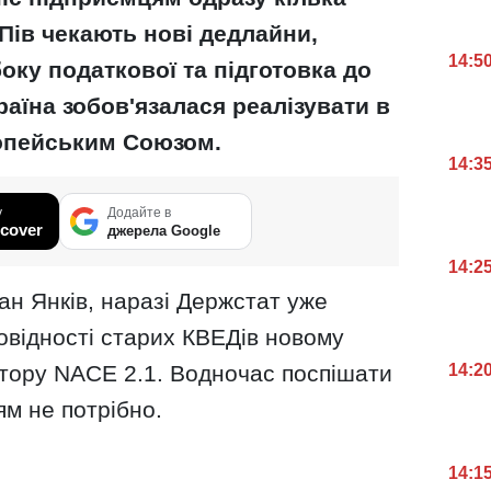
ів чекають нові дедлайни,
14:5
оку податкової та підготовка до
раїна зобов'язалася реалізувати в
ропейським Союзом.
14:3
у
Додайте в
cover
джерела Google
14:2
ан Янків, наразі Держстат уже
овідності старих КВЕДів новому
тору NACE 2.1. Водночас поспішати
14:2
ям не потрібно.
14:1