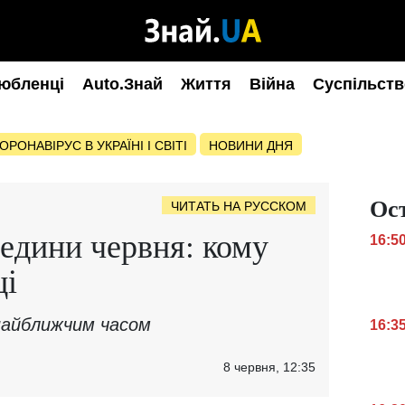
юбленці
Auto.Знай
Життя
Війна
Суспільств
ОРОНАВІРУС В УКРАЇНІ І СВІТІ
НОВИНИ ДНЯ
Ос
ЧИТАТЬ НА РУССКОМ
редини червня: кому
16:5
ці
найближчим часом
16:3
8 червня, 12:35