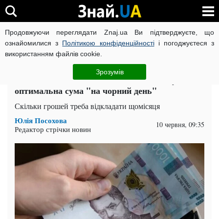
Продовжуючи переглядати Znaj.ua Ви підтверджуєте, що
ВІЙНА РОСІЇ ПРОТИ УКРАЇНИ
КОРОНАВІРУС В УКРАЇНІ І
ознайомилися з
Політикою конфіденційності
і погоджуєтеся з
використанням файлів cookie.
Головна
Спорт
ЧИТАТЬ НА РУССКОМ
Зрозумів
Без заощаджень не вижити: якою має бути
оптимальна сума "на чорний день"
Скільки грошей треба відкладати щомісяця
Юлія Посохова
10 червня, 09:35
Редактор стрічки новин