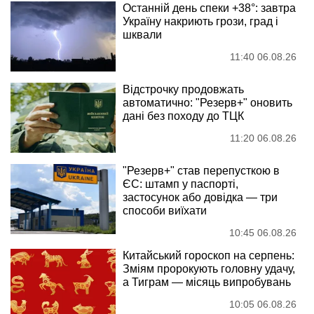
Останній день спеки +38°: завтра
Україну накриють грози, град і
шквали
11:40 06.08.26
Відстрочку продовжать
автоматично: "Резерв+" оновить
дані без походу до ТЦК
11:20 06.08.26
"Резерв+" став перепусткою в
ЄС: штамп у паспорті,
застосунок або довідка — три
способи виїхати
10:45 06.08.26
Китайський гороскоп на серпень:
Зміям пророкують головну удачу,
а Тиграм — місяць випробувань
10:05 06.08.26