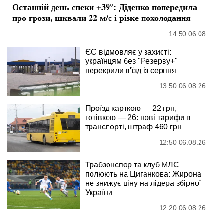
Останній день спеки +39°: Діденко попередила
про грози, шквали 22 м/с і різке похолодання
14:50 06.08
ЄС відмовляє у захисті:
українцям без "Резерву+"
перекрили в'їзд із серпня
13:50 06.08.26
Проїзд карткою — 22 грн,
готівкою — 26: нові тарифи в
транспорті, штраф 460 грн
12:50 06.08.26
Трабзонспор та клуб МЛС
полюють на Циганкова: Жирона
не знижує ціну на лідера збірної
України
12:20 06.08.26