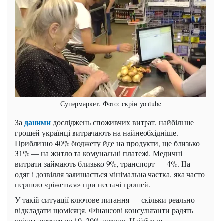
Супермаркет. Фото: скрін youtube
даними
За
досліджень споживчих витрат, найбільше
грошей українці витрачають на найнеобхідніше.
Приблизно 40% бюджету йде на продукти, ще близько
31% — на житло та комунальні платежі. Медичні
витрати займають близько 9%, транспорт — 4%. На
одяг і дозвілля залишається мінімальна частка, яка часто
першою «ріжеться» при нестачі грошей.
У такій ситуації ключове питання — скільки реально
відкладати щомісяця. Фінансові консультанти радять
орієнтуватися на 10–20% доходу. Найбільш