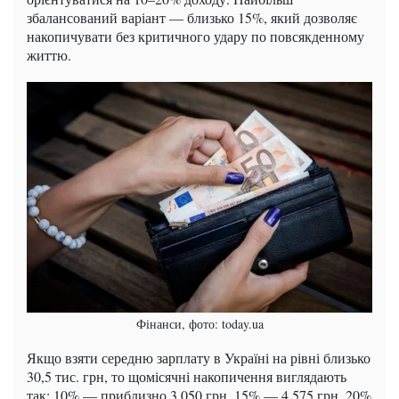
збалансований варіант — близько 15%, який дозволяє
накопичувати без критичного удару по повсякденному
життю.
Фінанси, фото: today.ua
Якщо взяти середню зарплату в Україні на рівні близько
30,5 тис. грн, то щомісячні накопичення виглядають
так: 10% — приблизно 3 050 грн, 15% — 4 575 грн, 20%