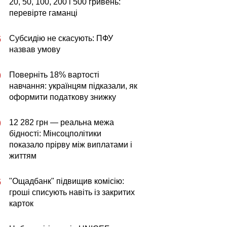
20, 50, 100, 200 і 500 гривень:
перевірте гаманці
Субсидію не скасують: ПФУ
5
назвав умову
Поверніть 18% вартості
0
навчання: українцям підказали, як
оформити податкову знижку
12 282 грн — реальна межа
0
бідності: Мінсоцполітики
показало прірву між виплатами і
життям
"Ощадбанк" підвищив комісію:
5
гроші списують навіть із закритих
карток