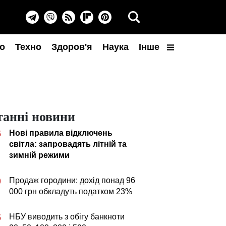
о
Техно
Здоров'я
Наука
Інше
танні новини
Нові правила відключень
5
світла: запровадять літній та
зимній режими
Продаж городини: дохід понад 96
0
000 грн обкладуть податком 23%
НБУ виводить з обігу банкноти
5