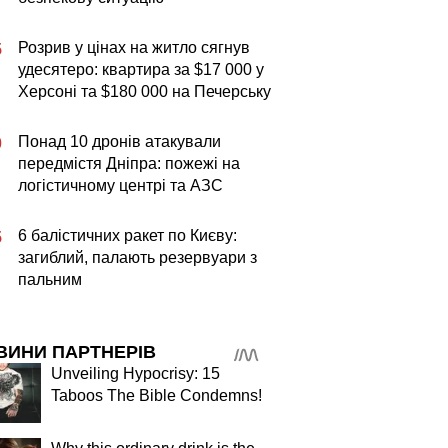
Розрив у цінах на житло сягнув
5
удесятеро: квартира за $17 000 у
Херсоні та $180 000 на Печерську
Понад 10 дронів атакували
0
передмістя Дніпра: пожежі на
логістичному центрі та АЗС
6 балістичних ракет по Києву:
5
загиблий, палають резервуари з
пальним
ВИНИ ПАРТНЕРІВ
Unveiling Hypocrisy: 15
Taboos The Bible Condemns!