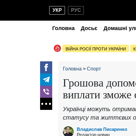
УКР
РУС
Головна
Досьє
Домашні ул
ВІЙНА РОСІЇ ПРОТИ УКРАЇНИ
К
Головна
Спорт
Грошова допомог
виплати зможе
Українці можуть отримат
статусу та життєвих 
Владислав Писаренко
Редактор новин