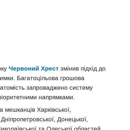
оку
Червоний Хрест
змінив підхід до
римки. Багатоцільова грошова
натомість запроваджено систему
ріоритетними напрямками.
 мешканців Харківської,
 Дніпропетровської, Донецької,
Миколаївської та Одеської областей.