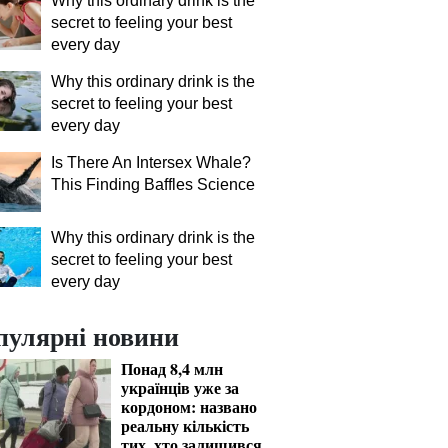
Why this ordinary drink is the
secret to feeling your best
every day
Why this ordinary drink is the
secret to feeling your best
every day
Is There An Intersex Whale?
This Finding Baffles Science
Why this ordinary drink is the
secret to feeling your best
every day
пулярні новини
Понад 8,4 млн
українців уже за
кордоном: названо
реальну кількість
тих, хто залишився