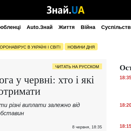
юбленці
Auto.Знай
Життя
Війна
Суспільств
ОРОНАВІРУС В УКРАЇНІ І СВІТІ
НОВИНИ ДНЯ
Ос
ЧИТАТЬ НА РУССКОМ
а у червні: хто і які
18:3
 отримати
и різні виплати залежно від
18:2
обставин
18:1
8 червня, 18:35