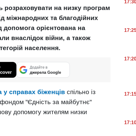
17:3
ть розраховувати на низку програм
ід міжнародних та благодійних
д допомога орієнтована на
17:2
ли внаслідок війни, а також
тегорій населення.
17:2
у
Додайте в
cover
джерела Google
 у справах біженців
спільно із
17:1
 фондом "Єдність за майбутнє"
ову допомогу жителям низки
17:1