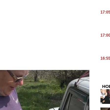
17:0
17:0
16:5
НО