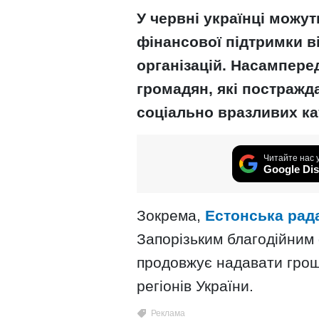
У червні українці можу
фінансової підтримки в
організацій. Насампере
громадян, які постражда
соціально вразливих ка
Читайте нас 
Google Dis
Зокрема,
Естонська рада
Запорізьким благодійним
продовжує надавати грош
регіонів України.