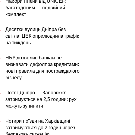
Набори гігієни від UNICEF:
0
багатодітним — подвійний
комплект
Десятки вулиць Дніпра без
5
світла: ЦЕК оприлюднила графік
на тиждень
НБУ дозволив банкам не
0
визнавати дефолт за кредитами:
нові правила для постраждалого
бізнесу
Потяг Дніпро — Запоріжжя
5
затримується на 2,5 години: рух
можуть зупинити
Чотири поїзди на Харківщині
0
затримуються до 2 годин через
безпекову ситуацію