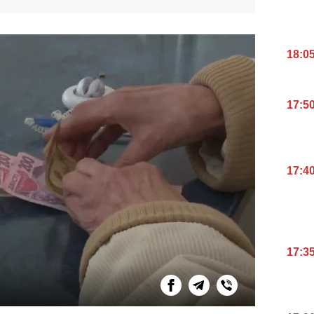
18:0
17:5
17:4
17:3