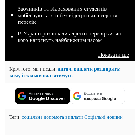
Заочників та відрахованих студентів
мобілізують: хто без відстрочки з серпня —
перелік
В Україні розпочали адресні перевірки: до
кого нагрянуть найближчим часом
Показати ще
дитячі виплати розширять:
Крім того, ми писали,
кому і скільки платитимуть
.
Читайте нас у
Додайте в
Google Discover
джерела Google
Теги:
соціальна допомога
виплати
Соціальні новини