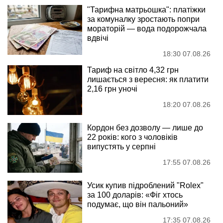
"Тарифна матрьошка": платіжки
за комуналку зростають попри
мораторій — вода подорожчала
вдвічі
18:30 07.08.26
Тариф на світло 4,32 грн
лишається з вересня: як платити
2,16 грн уночі
18:20 07.08.26
Кордон без дозволу — лише до
22 років: кого з чоловіків
випустять у серпні
17:55 07.08.26
Усик купив підроблений "Rolex"
за 100 доларів: «Фіг хтось
подумає, що він пальоний»
17:35 07.08.26