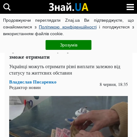
Продовжуючи переглядати Znaj.ua Ви підтверджуєте, що
ВІЙНА РОСІЇ ПРОТИ УКРАЇНИ
КОРОНАВІРУС В УКРАЇНІ І
ознайомилися з
Політикою конфіденційності
і погоджуєтеся з
використанням файлів cookie.
Головна
Спорт
ЧИТАТЬ НА РУССКОМ
Зрозумів
Грошова допомога у червні: хто і які виплати
зможе отримати
Українці можуть отримати різні виплати залежно від
статусу та життєвих обставин
Владислав Писаренко
8 червня, 18:35
Редактор новин