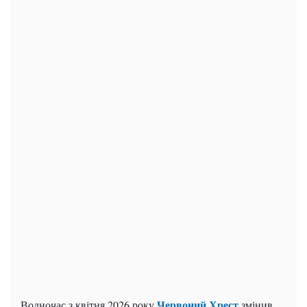
Червоний Хрест
Водночас з квітня 2026 року
змінив