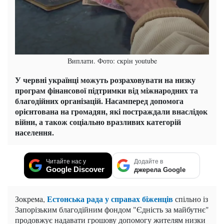
Виплати. Фото: скрін youtube
У червні українці можуть розраховувати на низку
програм фінансової підтримки від міжнародних та
благодійних організацій. Насамперед допомога
орієнтована на громадян, які постраждали внаслідок
війни, а також соціально вразливих категорій
населення.
Читайте нас у
Додайте в
Google Discover
джерела Google
Естонська рада у справах біженців
Зокрема,
спільно із
Запорізьким благодійним фондом "Єдність за майбутнє"
продовжує надавати грошову допомогу жителям низки