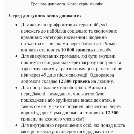
Грошова допомога. Фото: скрін youtube
Серед доступних видів допомоги:
Для жителів прифронтових територій, які
належать до найбільш соціально та економічно
вразливих категорій населення і щоденно
стикаються з ризиками через бойові дії. Розмір
10 800 гривень
виплати становить
на особу.
Для евакуйованих громадян, які були змушені
покинути свої домівки через загрозу обстрілів та
зареєструвалися у транзитному центрі не пізніше
ніж через 45 днів після евакуації. Одноразова
12 300 гривень
допомога складає
на людину.
Для постраждалих від обстрілів. Виплати
передбачені громадянам, чиє житло було
пошкоджене або зруйноване внаслідок атак, а
також сім'ям, у яких є поранені або загиблі через
12 300
ворожі удари. Сума допомоги становить
гривень на кожного члена сім'ї.
Для внутрішньо переміщених осіб, які понад шість
місяців не можуть повернутися додому та не