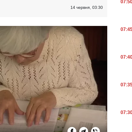
07:5
14 червня, 03:30
07:4
07:4
07:3
07:3