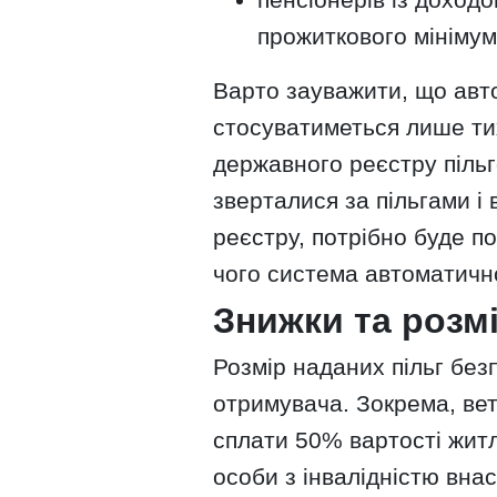
прожиткового мінімум
Варто зауважити, що авт
стосуватиметься лише тих
державного реєстру пільг
зверталися за пільгами і
реєстру, потрібно буде п
чого система автоматичн
Знижки та розмі
Розмір наданих пільг без
отримувача. Зокрема, вет
сплати 50% вартості житл
особи з інвалідністю внас