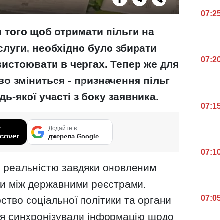
07:2
 того щоб отримати пільги на
луги, необхідно було збирати
07:2
вистоювати в чергах. Тепер же для
во зміниться - призначення пільг
ь-якої участі з боку заявника.
07:1
у
Додайте в
cover
джерела Google
07:1
а реальністю завдяки оновленим
и між державними реєстрами.
07:0
ство соціальної політики та органи
я синхронізували інформацію щодо