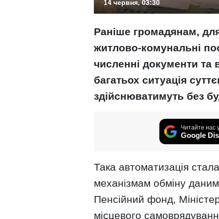
14 червня, 03:30
Раніше громадянам, для
житлово-комунальні пос
численні документи та 
багатьох ситуація суттє
здійснюватимуть без буд
Читайте нас 
Google Dis
Така автоматизація стал
механізмам обміну даним
Пенсійний фонд, Міністер
місцевого самоврядуванн