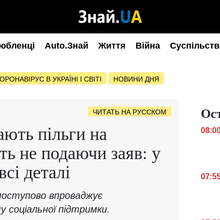
юбленці
Auto.Знай
Життя
Війна
Суспільств
ОРОНАВІРУС В УКРАЇНІ І СВІТІ
НОВИНИ ДНЯ
Ос
ЧИТАТЬ НА РУССКОМ
ають пільги на
08:0
ть не подаючи заяв: у
сі деталі
07:5
поступово впроваджує
 соціальної підтримки.