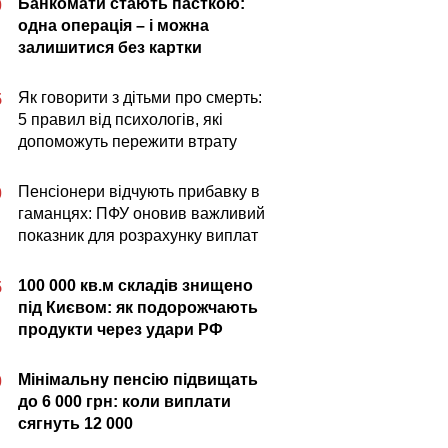
Банкомати стають пасткою:
0
одна операція – і можна
залишитися без картки
Як говорити з дітьми про смерть:
5
5 правил від психологів, які
допоможуть пережити втрату
Пенсіонери відчують прибавку в
0
гаманцях: ПФУ оновив важливий
показник для розрахунку виплат
100 000 кв.м складів знищено
5
під Києвом: як подорожчають
продукти через удари РФ
Мінімальну пенсію підвищать
0
до 6 000 грн: коли виплати
сягнуть 12 000