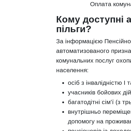
Оплата комуна
Кому доступні 
пільги?
За інформацією Пенсійно
автоматизованого призна
комунальних послуг охопи
населення:
осіб з інвалідністю I та
учасників бойових дій
багатодітні сім’ї (з т
внутрішньо переміщен
допомогу на прожива
пенсіонерів із доход