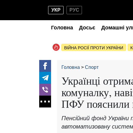
УКР
РУС
Головна
Досьє
Домашні ул
ВІЙНА РОСІЇ ПРОТИ УКРАЇНИ
К
Головна
Спорт
Українці отрим
комуналку, наві
ПФУ пояснили в
Пенсійний фонд України 
автоматизовану систему