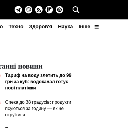
о
Техно
Здоров'я
Наука
Інше
танні новини
Тариф на воду злетить до 99
0
грн за куб: водоканал готує
нові платіжки
Спека до 38 градусів: продукти
5
псуються за годину — як не
отруїтися