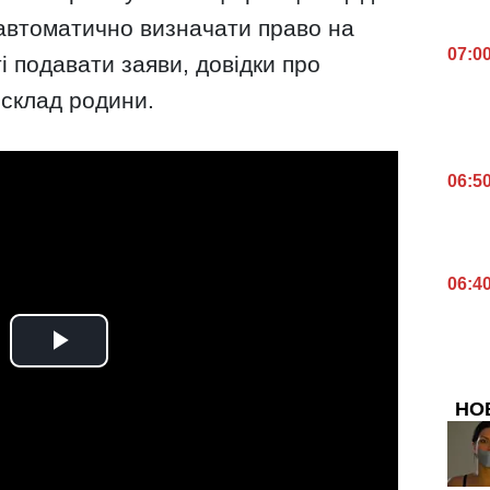
 автоматично визначати право на
07:0
і подавати заяви, довідки про
 склад родини.
06:5
06:4
НО