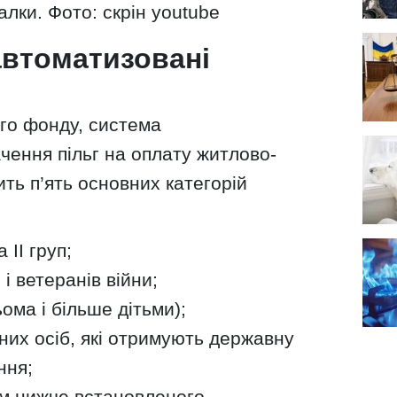
лки. Фото: скрін youtube
автоматизовані
го фонду, система
чення пільг на оплату житлово-
ть п’ять основних категорій
 II груп;
 і ветеранів війни;
рьома і більше дітьми);
их осіб, які отримують державну
ння;
ом нижче встановленого