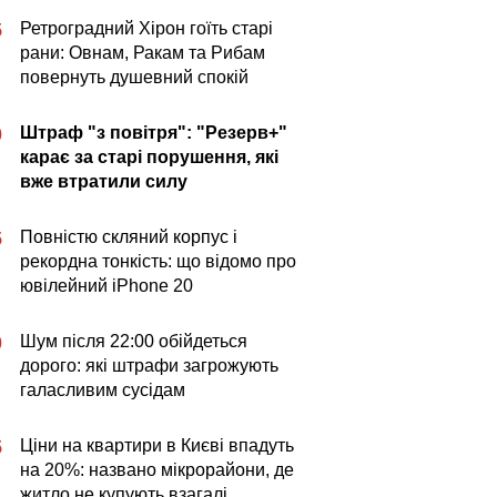
Ретроградний Хірон гоїть старі
5
рани: Овнам, Ракам та Рибам
повернуть душевний спокій
Штраф "з повітря": "Резерв+"
0
карає за старі порушення, які
вже втратили силу
Повністю скляний корпус і
5
рекордна тонкість: що відомо про
ювілейний iPhone 20
Шум після 22:00 обійдеться
0
дорого: які штрафи загрожують
галасливим сусідам
Ціни на квартири в Києві впадуть
5
на 20%: названо мікрорайони, де
житло не купують взагалі