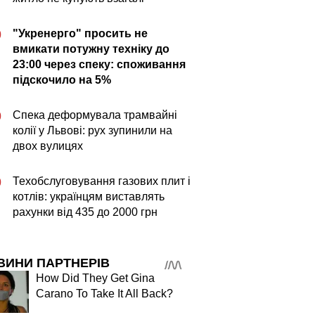
"Укренерго" просить не
0
вмикати потужну техніку до
23:00 через спеку: споживання
підскочило на 5%
Спека деформувала трамвайні
0
колії у Львові: рух зупинили на
двох вулицях
Техобслуговування газових плит і
0
котлів: українцям виставлять
рахунки від 435 до 2000 грн
ВИНИ ПАРТНЕРІВ
How Did They Get Gina
Carano To Take It All Back?