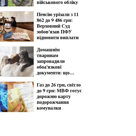
військового обліку
Пенсію урізали з 11
862 до 9 486 грн:
Верховний Суд
зобов'язав ПФУ
відновити виплати
Домашнім
тваринам
запровадили
обоа'язкові
документи: що
мають знати
господарі
Газ до 26 грн, світло
до 9 грн: МВФ готує
дорожню карту
подорожчання
комуналки