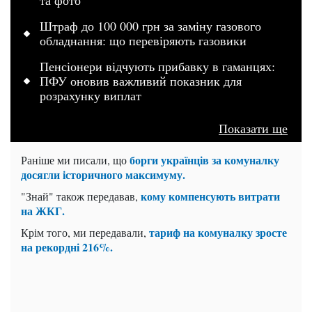
та фото
Штраф до 100 000 грн за заміну газового
обладнання: що перевіряють газовики
Пенсіонери відчують прибавку в гаманцях:
ПФУ оновив важливий показник для
розрахунку виплат
Показати ще
борги українців за комуналку
Раніше ми писали, що
досягли історичного максимуму.
кому компенсують витрати
"Знай" також передавав,
на ЖКГ.
тариф на комуналку зросте
Крім того, ми передавали,
на рекордні 216%.