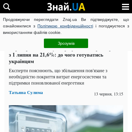
Продовжуючи переглядати Znaj.ua Ви підтверджуєте, що
ВІЙНА РОСІЇ ПРОТИ УКРАЇНИ
КОРОНАВІРУС В УКРАЇНІ І
ознайомилися з
Політикою конфіденційності
і погоджуєтеся з
використанням файлів cookie.
Головна
Спорт
ЧИТАТЬ НА РУССКОМ
Зрозумів
Укренерго підвищує тариф на електроенергію
з 1 липня на 21,6%: до чого готуватись
українцям
Експерти пояснюють, що збільшення пов'язане з
необхідністю покриття витрат енергосистеми та
підтримки поновлюваної енергетики
Татьяна Сулима
13 червня, 13:15