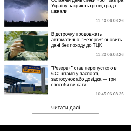
Останній день спеки +38°: завтра
Україну накриють грози, град і
шквали
11:40 06.08.26
Відстрочку продовжать
автоматично: "Резерв+" оновить
дані без походу до ТЦК
11:20 06.08.26
"Резерв+" став перепусткою в
ЄС: штамп у паспорті,
застосунок або довідка — три
способи виїхати
10:45 06.08.26
Читати далі