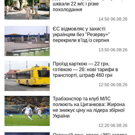
шквали 22 м/с і різке
похолодання
14:50 06.08.26
ЄС відмовляє у захисті:
українцям без "Резерву+"
перекрили в'їзд із серпня
13:50 06.08.26
Проїзд карткою — 22 грн,
готівкою — 26: нові тарифи в
транспорті, штраф 460 грн
12:50 06.08.26
Трабзонспор та клуб МЛС
полюють на Циганкова: Жирона
не знижує ціну на лідера збірної
України
12:20 06.08.26