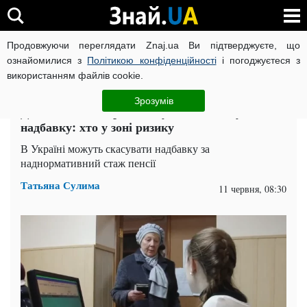
Продовжуючи переглядати Znaj.ua Ви підтверджуєте, що
ВІЙНА РОСІЇ ПРОТИ УКРАЇНИ
КОРОНАВІРУС В УКРАЇНІ І
ознайомилися з
Політикою конфіденційності
і погоджуєтеся з
використанням файлів cookie.
Головна
Спорт
ЧИТАТЬ НА РУССКОМ
Зрозумів
Деяким пенсіонерам скасують важливу
надбавку: хто у зоні ризику
В Україні можуть скасувати надбавку за
наднормативний стаж пенсії
Татьяна Сулима
11 червня, 08:30