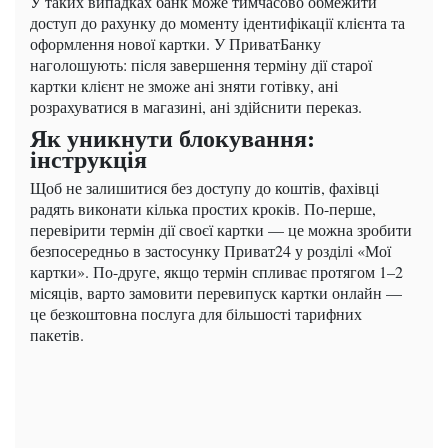
У таких випадках банк може тимчасово обмежити
доступ до рахунку до моменту ідентифікації клієнта та
оформлення нової картки. У ПриватБанку
наголошують: після завершення терміну дії старої
картки клієнт не зможе ані зняти готівку, ані
розрахуватися в магазині, ані здійснити переказ.
Як уникнути блокування:
інструкція
Щоб не залишитися без доступу до коштів, фахівці
радять виконати кілька простих кроків. По-перше,
перевірити термін дії своєї картки — це можна зробити
безпосередньо в застосунку Приват24 у розділі «Мої
картки». По-друге, якщо термін спливає протягом 1–2
місяців, варто замовити перевипуск картки онлайн —
це безкоштовна послуга для більшості тарифних
пакетів.