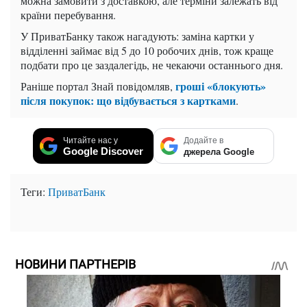
можна замовити з доставкою, але терміни залежать від
країни перебування.
У ПриватБанку також нагадують: заміна картки у
відділенні займає від 5 до 10 робочих днів, тож краще
подбати про це заздалегідь, не чекаючи останнього дня.
гроші «блокують»
Раніше портал Знай повідомляв,
після покупок: що відбувається з картками
.
Читайте нас у
Додайте в
Google Discover
джерела Google
Теги:
ПриватБанк
НОВИНИ ПАРТНЕРІВ