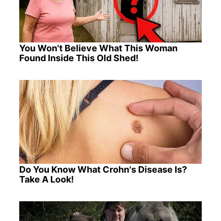
You Won't Believe What This Woman
Found Inside This Old Shed!
Do You Know What Crohn's Disease Is?
Take A Look!