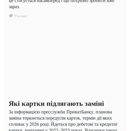
це стосується насамперед і що потрібно зробити вже
зараз.
Які картки підлягають заміні
За інформацією пресслужби ПриватБанку, планова
заміна торкнеться передусім карток, термін дії яких
спливає у 2026 році. Йдеться про дебетові та кредитні
картки, випущені у 2022–2023 роках. Власники таких