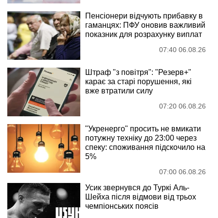
Пенсіонери відчують прибавку в
гаманцях: ПФУ оновив важливий
показник для розрахунку виплат
07:40 06.08.26
Штраф "з повітря": "Резерв+"
карає за старі порушення, які
вже втратили силу
07:20 06.08.26
"Укренерго" просить не вмикати
потужну техніку до 23:00 через
спеку: споживання підскочило на
5%
07:00 06.08.26
Усик звернувся до Туркі Аль-
Шейха після відмови від трьох
чемпіонських поясів