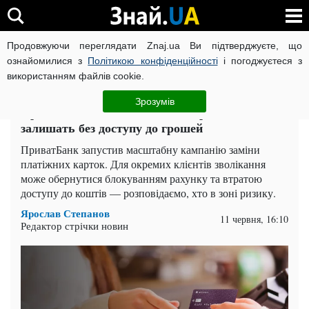
Продовжуючи переглядати Znaj.ua Ви підтверджуєте, що
ВІЙНА РОСІЇ ПРОТИ УКРАЇНИ
КОРОНАВІРУС В УКРАЇНІ І
ознайомилися з
Політикою конфіденційності
і погоджуєтеся з
використанням файлів cookie.
Головна
Спорт
ЧИТАТЬ НА РУССКОМ
Зрозумів
ПриватБанк масово замінює картки: кого
залишать без доступу до грошей
ПриватБанк запустив масштабну кампанію заміни
платіжних карток. Для окремих клієнтів зволікання
може обернутися блокуванням рахунку та втратою
доступу до коштів — розповідаємо, хто в зоні ризику.
Ярослав Степанов
11 червня, 16:10
Редактор стрічки новин