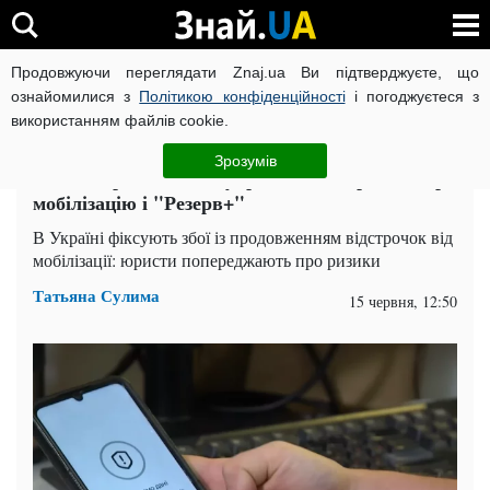
Продовжуючи переглядати Znaj.ua Ви підтверджуєте, що
ВІЙНА РОСІЇ ПРОТИ УКРАЇНИ
КОРОНАВІРУС В УКРАЇНІ І
ознайомилися з
Політикою конфіденційності
і погоджуєтеся з
використанням файлів cookie.
Головна
Спорт
ЧИТАТЬ НА РУССКОМ
Зрозумів
Зникло бронювання: українців попередили про
мобілізацію і "Резерв+"
В Україні фіксують збої із продовженням відстрочок від
мобілізації: юристи попереджають про ризики
Татьяна Сулима
15 червня, 12:50