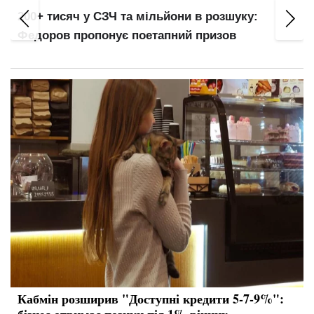
200+ тисяч у СЗЧ та мільйони в розшуку:
Федоров пропонує поетапний призов
Кабмін розширив "Доступні кредити 5-7-9%":
бізнес отримає позики під 1% річних