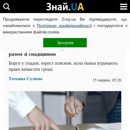
Продовжуючи переглядати Znaj.ua Ви підтверджуєте, що
ВІЙНА РОСІЇ ПРОТИ УКРАЇНИ
КОРОНАВІРУС В УКРАЇНІ І
ознайомилися з
Політикою конфіденційності
і погоджуєтеся з
використанням файлів cookie.
Головна
Спорт
ЧИТАТЬ НА РУССКОМ
Зрозумів
Яка заборгованість передається спадкоємцям
разом зі спадщиною
Борги у спадок: юрист пояснив, коли банки втрачають
право вимагати гроші
Татьяна Сулима
15 червня, 05:20