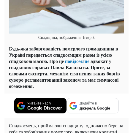
Спадщина, зображення: freepik
Будь-яка заборгованість померлого громадянина в
Україні передається спадкоємцям разом із усією
спадковою масою. Про це
повідомляє
адвокат у
спадкових справах Павла Васильєва. Проте, за
словами експерта, механізм стягнення таких боргів
суворо регламентований законом та має тимчасові
обмеження.
Читайте нас у
Додайте в
Google Discover
джерела Google
Спадкоємець, приймаючи спадщину, одночасно бере на
себе та зобов'язання померлого, включаючи кредитні