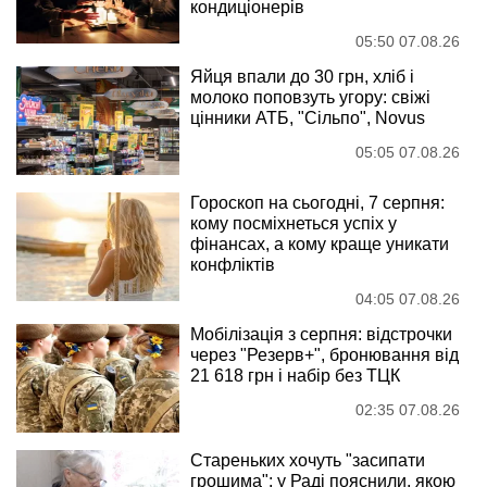
кондиціонерів
05:50 07.08.26
Яйця впали до 30 грн, хліб і
молоко поповзуть угору: свіжі
цінники АТБ, "Сільпо", Novus
05:05 07.08.26
Гороскоп на сьогодні, 7 серпня:
кому посміхнеться успіх у
фінансах, а кому краще уникати
конфліктів
04:05 07.08.26
Мобілізація з серпня: відстрочки
через "Резерв+", бронювання від
21 618 грн і набір без ТЦК
02:35 07.08.26
Стареньких хочуть "засипати
грошима": у Раді пояснили, якою