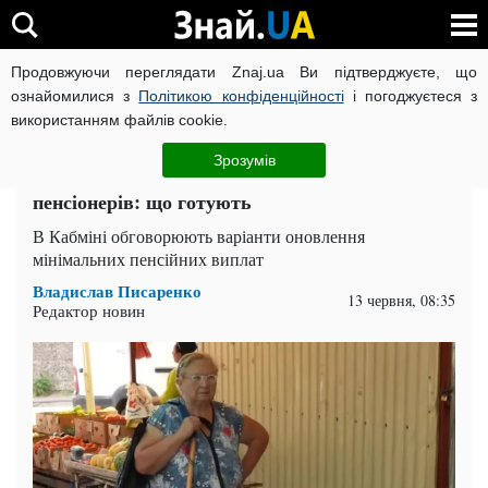
Продовжуючи переглядати Znaj.ua Ви підтверджуєте, що
ВІЙНА РОСІЇ ПРОТИ УКРАЇНИ
КОРОНАВІРУС В УКРАЇНІ І
ознайомилися з
Політикою конфіденційності
і погоджуєтеся з
використанням файлів cookie.
Головна
Спорт
ЧИТАТЬ НА РУССКОМ
Зрозумів
Підвищення виплат для найбідніших
пенсіонерів: що готують
В Кабміні обговорюють варіанти оновлення
мінімальних пенсійних виплат
Владислав Писаренко
13 червня, 08:35
Редактор новин