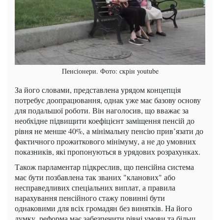
Пенсіонери. Фото: скрін youtube
За його словами, представлена урядом концепція
потребує доопрацювання, однак уже має базову основу
для подальшої роботи. Він наголосив, що вважає за
необхідне підвищити коефіцієнт заміщення пенсій до
рівня не менше 40%, а мінімальну пенсію прив’язати до
фактичного прожиткового мінімуму, а не до умовних
показників, які пропонуються в урядових розрахунках.
Також парламентар підкреслив, що пенсійна система
має бути позбавлена так званих "кланових" або
несправедливих спеціальних виплат, а правила
нарахування пенсійного стажу повинні бути
однаковими для всіх громадян без винятків. На його
думку, реформа має забезпечити рівні умови та більш