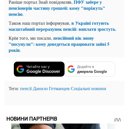
ПФУ забере у
Раніше портал Знай повідомляв,
пенсіонерів частину грошей: кому "поріжуть"
пенсію
.
в Україні готують
Також наш портал інформував,
масштабний перерахунок пенсій: виплати зростуть
.
пенсійний вік знову
Крім того, ми писали,
"посунули": кому доведеться працювати зайві 5
років
.
Читайте нас у
Додайте в
Google Discover
джерела Google
Теги:
пенсії
Данило Гетманцев
Соціальні новини
НОВИНИ ПАРТНЕРІВ