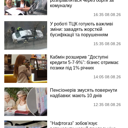
розправляться через борги за
комуналку
16:35 08.08.26
У роботі ТЦК готують важливі
зміни: завадять жорсткій
бусифікації та порушенням
15:35 08.08.26
Кабмін розширив "Доступні
кредити 5-7-9%": бізнес отримає
позики під 1% річних
14:05 08.08.26
Пенсіонерів змусять повернути
надбавки: мають 10 днів
12:35 08.08.26
"Нафтогаз" зобов'язує