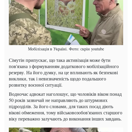
Мобілізація в Україні. Фото: скрін youtube
Сімутін припускає, що така активізація може бути
пов'язана з формуванням додаткового мобілізаційного
резерву. На його думку, на це впливають як безпекові
виклики, так і невизначеність щодо подальшого
розвитку воєнної ситуації.
Водночас адвокат наголошує, що чоловіків віком понад
50 років зазвичай не направляють до штурмових
підрозділів. За його словами, для таких посад діють
вікові обмеження, тому військовозобов'язаних старшого
віку переважно залучають до виконання інших завдань.