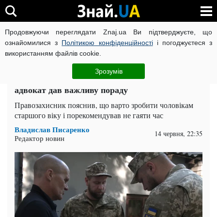
Продовжуючи переглядати Znaj.ua Ви підтверджуєте, що
ВІЙНА РОСІЇ ПРОТИ УКРАЇНИ
КОРОНАВІРУС В УКРАЇНІ І
ознайомилися з
Політикою конфіденційності
і погоджуєтеся з
використанням файлів cookie.
Головна
Спорт
ЧИТАТЬ НА РУССКОМ
Зрозумів
Мобілізація чоловіків 50+ посилюється:
адвокат дав важливу пораду
Правозахисник пояснив, що варто зробити чоловікам
старшого віку і порекомендував не гаяти час
Владислав Писаренко
14 червня, 22:35
Редактор новин