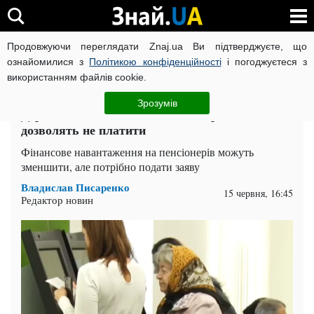
Продовжуючи переглядати Znaj.ua Ви підтверджуєте, що
ВІЙНА РОСІЇ ПРОТИ УКРАЇНИ
КОРОНАВІРУС В УКРАЇНІ І
ознайомилися з
Політикою конфіденційності
і погоджуєтеся з
використанням файлів cookie.
Головна
Спорт
ЧИТАТЬ НА РУССКОМ
Зрозумів
Держава зглянеться над пенсіонерами: за що
дозволять не платити
Фінансове навантаження на пенсіонерів можуть
зменшити, але потрібно подати заяву
Владислав Писаренко
15 червня, 16:45
Редактор новин