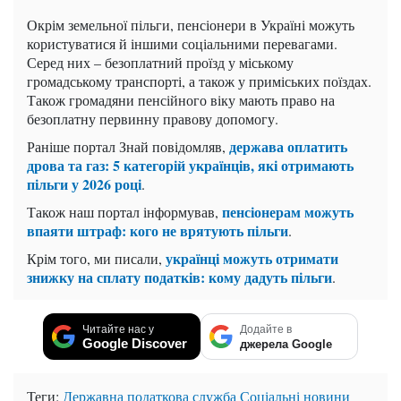
Окрім земельної пільги, пенсіонери в Україні можуть
користуватися й іншими соціальними перевагами.
Серед них – безоплатний проїзд у міському
громадському транспорті, а також у приміських поїздах.
Також громадяни пенсійного віку мають право на
безоплатну первинну правову допомогу.
держава оплатить
Раніше портал Знай повідомляв,
дрова та газ: 5 категорій українців, які отримають
пільги у 2026 році
.
пенсіонерам можуть
Також наш портал інформував,
впаяти штраф: кого не врятують пільги
.
українці можуть отримати
Крім того, ми писали,
знижку на сплату податків: кому дадуть пільги
.
Читайте нас у
Додайте в
Google Discover
джерела Google
Теги:
Державна податкова служба
Соціальні новини