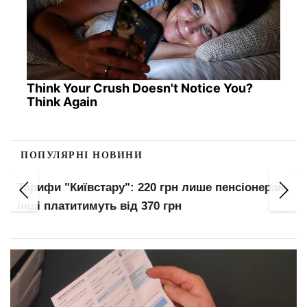
Think Your Crush Doesn't Notice You?
Think Again
ПОПУЛЯРНІ НОВИНИ
Заочників та відрахованих студентів
ам,
мобілізують: хто без відстрочки з серпня —
перелік