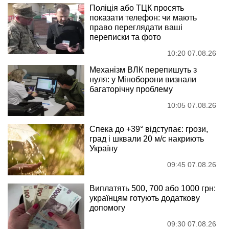
Поліція або ТЦК просять
показати телефон: чи мають
право переглядати ваші
переписки та фото
10:20 07.08.26
Механізм ВЛК перепишуть з
нуля: у Міноборони визнали
багаторічну проблему
10:05 07.08.26
Спека до +39° відступає: грози,
град і шквали 20 м/с накриють
Україну
09:45 07.08.26
Виплатять 500, 700 або 1000 грн:
українцям готують додаткову
допомогу
09:30 07.08.26