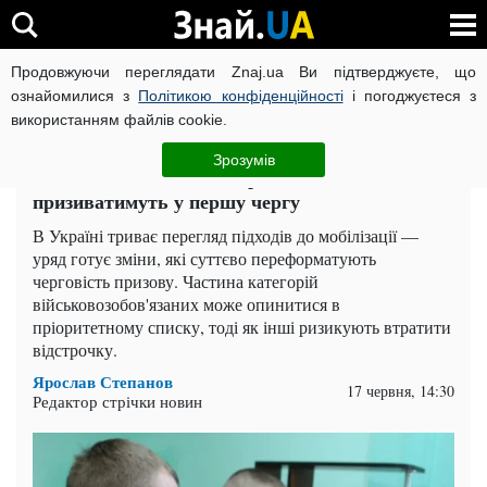
Продовжуючи переглядати Znaj.ua Ви підтверджуєте, що
ВІЙНА РОСІЇ ПРОТИ УКРАЇНИ
КОРОНАВІРУС В УКРАЇНІ І
ознайомилися з
Політикою конфіденційності
і погоджуєтеся з
використанням файлів cookie.
Головна
Спорт
ЧИТАТЬ НА РУССКОМ
Зрозумів
Мобілізація за новими правилами: кого
призиватимуть у першу чергу
В Україні триває перегляд підходів до мобілізації —
уряд готує зміни, які суттєво переформатують
черговість призову. Частина категорій
військовозобов'язаних може опинитися в
пріоритетному списку, тоді як інші ризикують втратити
відстрочку.
Ярослав Степанов
17 червня, 14:30
Редактор стрічки новин