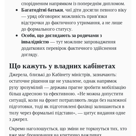
спорідненим напрямком із попереднім дипломом.
Багатодітні батьки
, чиї діти досягли певного віку
— уряд обговорює можливість прив'язки
відстрочки до фактичного утримання, а не лише
до формального статусу.
Особи, що доглядають за родичами з
інвалідністю
— тут можливе запровадження
додаткових перевірок фактичного здійснення
догляду.
Що кажуть у владних кабінетах
Джерела, близькі до Кабінету міністрів, зазначають:
остаточне рішення ще не ухвалене, однак напрямок
руху зрозумілий — держава прагне зробити мобілізацію
більш адресною та ефективною. «Не можна допустити
ситуації, коли на фронт потрапляють люди без належної
підготовки, тоді як підготовлені фахівці залишаються в
тилу через формальні підстави», — цитує видання одне
з джерел.
Окремо наголошується, що зміни не торкнуться тих, хто
вже має бронювання на критично важливих