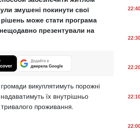
22:4
були змушені покинути свої
х рішень може стати програма
у нещодавно презентували на
22:3
у
Додайте в
cover
джерела Google
22:2
що громади викуплятимуть порожні
м надаватимуть їх внутрішньо
22:1
 тривалого проживання.
22:0