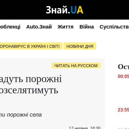
юбленці
Auto.Знай
Життя
Війна
Суспільств
ОРОНАВІРУС В УКРАЇНІ І СВІТІ
НОВИНИ ДНЯ
Ос
ЧИТАТЬ НА РУССКОМ
адуть порожні
00:0
розселятимуть
23:5
ти порожні села
17 червня, 18:30