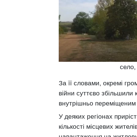
село,
За її словами, окремі гр
війни суттєво збільшили 
внутрішньо переміщеним
У деяких регіонах приріс
кількості місцевих жител
навантаження на житлови