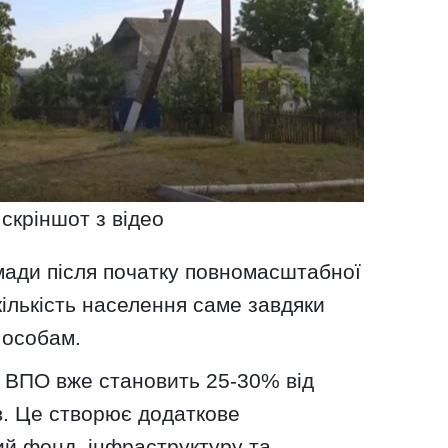
 скріншот з відео
омади після початку повномасштабної
кількість населення саме завдяки
 особам.
т ВПО вже становить 25-30% від
ів. Це створює додаткове
й фонд, інфраструктуру та