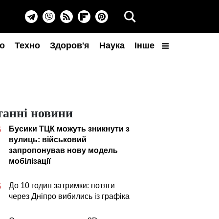
о
Техно
Здоров'я
Наука
Інше
танні новини
Бусики ТЦК можуть зникнути з
5
вулиць: військовий
запропонував нову модель
мобілізації
До 10 годин затримки: потяги
5
через Дніпро вибились із графіка