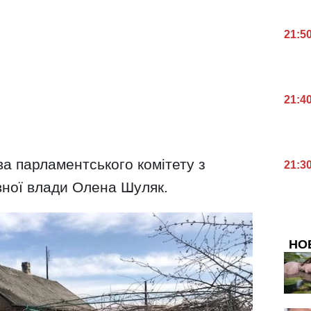
21:5
21:4
а парламентського комітету з
21:3
вної влади Олена Шуляк.
НО