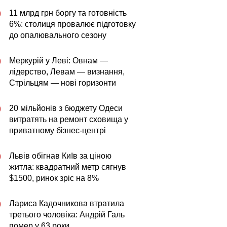
11 млрд грн боргу та готовність
0
6%: столиця провалює підготовку
до опалювального сезону
Меркурій у Леві: Овнам —
0
лідерство, Левам — визнання,
Стрільцям — нові горизонти
20 мільйонів з бюджету Одеси
0
витратять на ремонт сховища у
приватному бізнес-центрі
Львів обігнав Київ за ціною
0
житла: квадратний метр сягнув
$1500, ринок зріс на 8%
Лариса Кадочникова втратила
0
третього чоловіка: Андрій Галь
помер у 63 роки