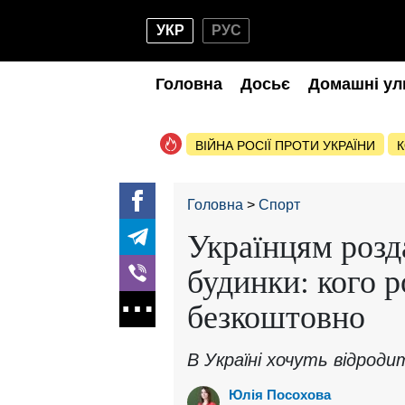
УКР
РУС
Головна
Досьє
Домашні ул
ВІЙНА РОСІЇ ПРОТИ УКРАЇНИ
К
Головна
Спорт
Українцям розд
будинки: кого 
безкоштовно
В Україні хочуть відроди
Юлія Посохова