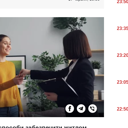
23:5
23:3
23:2
23:0
22:5
 способи забезпечити житлом