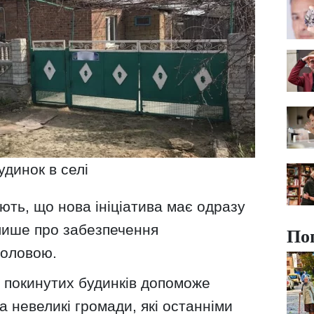
удинок в селі
ть, що нова ініціатива має одразу
 лише про забезпечення
По
головою.
я покинутих будинків допоможе
а невеликі громади, які останніми