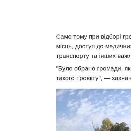
Саме тому при відборі г
місць, доступ до медичних
транспорту та інших важл
"Було обрано громади, як
такого проєкту", — зазна