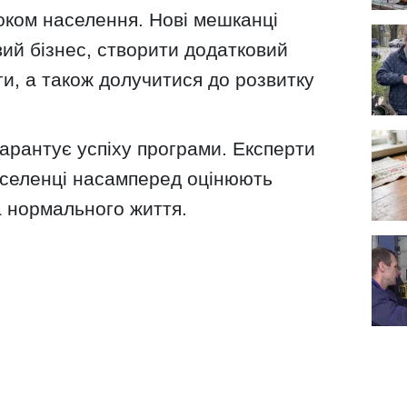
оком населення. Нові мешканці
ий бізнес, створити додатковий
ги, а також долучитися до розвитку
гарантує успіху програми. Експерти
еселенці насамперед оцінюють
а нормального життя.