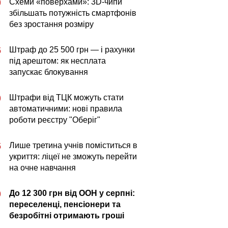
Схеми «поверхами»: 3D-чипи
0
збільшать потужність смартфонів
без зростання розміру
Штраф до 25 500 грн — і рахунки
5
під арештом: як несплата
запускає блокування
Штрафи від ТЦК можуть стати
0
автоматичними: нові правила
роботи реєстру "Оберіг"
Лише третина учнів поміститься в
5
укриття: ліцеї не зможуть перейти
на очне навчання
До 12 300 грн від ООН у серпні:
0
переселенці, пенсіонери та
безробітні отримають гроші