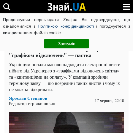
Продовжуючи переглядати Znaj.ua Ви підтверджуєте, що
ВІЙНА РОСІЇ ПРОТИ УКРАЇНИ
КОРОНАВІРУС В УКРАЇНІ І
ознайомилися з
Політикою конфіденційності
і погоджуєтеся з
використанням файлів cookie.
Головна
Спорт
ЧИТАТЬ НА РУССКОМ
Зрозумів
Видаляйте негайно: лист від Укренерго з
"графіком відключень" — пастка
Українцям почали масово надходити електронні листи
нібито від Укренерго з «графіками відключень світла»
та «квитанціями на оплату». У компанії зробили
термінову заяву — що всередині таких листів і чому їх
не можна відкривати.
Ярослав Степанов
17 червня, 22:10
Редактор стрічки новин