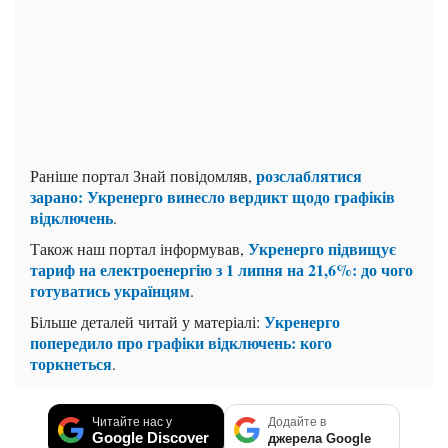
розслаблятися
Раніше портал Знай повідомляв,
зарано: Укренерго винесло вердикт щодо графіків
відключень
.
Укренерго підвищує
Також наш портал інформував,
тариф на електроенергію з 1 липня на 21,6%: до чого
готуватись українцям
.
Укренерго
Більше деталей читай у матеріалі:
попередило про графіки відключень: кого
торкнеться
.
Читайте нас у
Додайте в
Google Discover
джерела Google