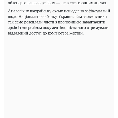
обленерго вашого регіону — не в електронних листах.
Аналогічну шахрайську схему нещодавно зафіксували й
щодо Національного банку України. Там зловмисники
так само розсилали листи з пропозицією завантажити
архів із «переліком документів», після чого отримували
віддалений доступ до комп'ютера жертви.