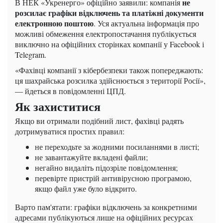
не
В НЕК «Укренерго» офіційно заявили: компанія
розсилає графіки відключень та платіжні документи
електронною поштою
. Уся актуальна інформація про
можливі обмеження електропостачання публікується
виключно на офіційних сторінках компанії у Facebook і
Telegram.
«Фахівці компанії з кібербезпеки також попереджають:
ця шахрайська розсилка здійснюється з території Росії»,
— йдеться в повідомленні ЦПД.
Як захиститися
Якщо ви отримали подібний лист, фахівці радять
дотримуватися простих правил:
не переходьте за жодними посиланнями в листі;
не завантажуйте вкладені файли;
негайно видаліть підозріле повідомлення;
перевірте пристрій антивірусною програмою,
якщо файл уже було відкрито.
Варто пам'ятати: графіки відключень за конкретними
адресами публікуються лише на офіційних ресурсах