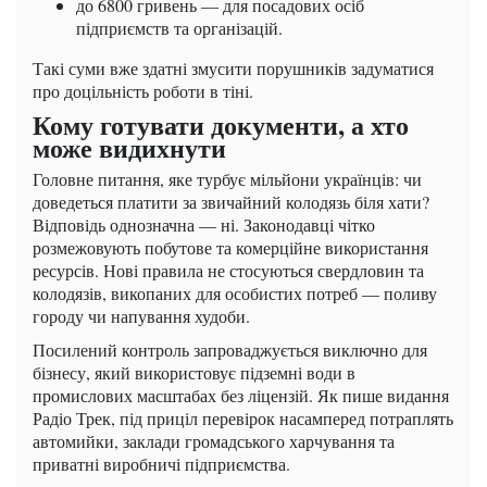
до 6800 гривень — для посадових осіб
підприємств та організацій.
Такі суми вже здатні змусити порушників задуматися
про доцільність роботи в тіні.
Кому готувати документи, а хто
може видихнути
Головне питання, яке турбує мільйони українців: чи
доведеться платити за звичайний колодязь біля хати?
Відповідь однозначна — ні. Законодавці чітко
розмежовують побутове та комерційне використання
ресурсів. Нові правила не стосуються свердловин та
колодязів, викопаних для особистих потреб — поливу
городу чи напування худоби.
Посилений контроль запроваджується виключно для
бізнесу, який використовує підземні води в
промислових масштабах без ліцензій. Як пише видання
Радіо Трек, під приціл перевірок насамперед потраплять
автомийки, заклади громадського харчування та
приватні виробничі підприємства.