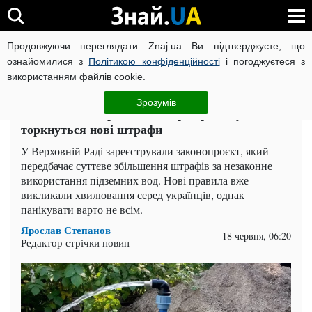
Продовжуючи переглядати Znaj.ua Ви підтверджуєте, що
ВІЙНА РОСІЇ ПРОТИ УКРАЇНИ
КОРОНАВІРУС В УКРАЇНІ І
ознайомилися з
Політикою конфіденційності
і погоджуєтеся з
використанням файлів cookie.
Головна
Спорт
ЧИТАТЬ НА РУССКОМ
Зрозумів
Колодязі та свердловини перевірятимуть: кого
торкнуться нові штрафи
У Верховній Раді зареєстрували законопроєкт, який
передбачає суттєве збільшення штрафів за незаконне
використання підземних вод. Нові правила вже
викликали хвилювання серед українців, однак
панікувати варто не всім.
Ярослав Степанов
18 червня, 06:20
Редактор стрічки новин