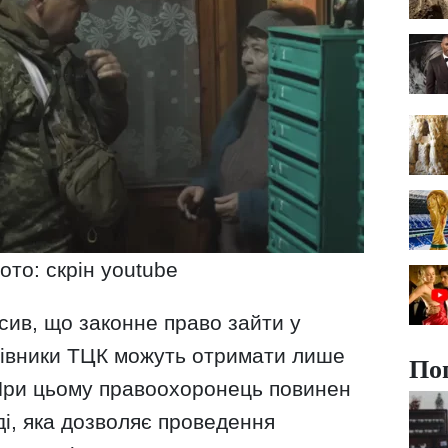
ото: скрін youtube
сив, що законне право зайти у
цівники ТЦК можуть отримати лише
По
 При цьому правоохоронець повинен
ді, яка дозволяє проведення