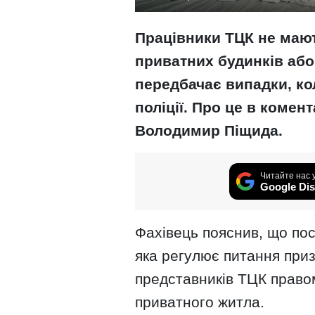
Працівники ТЦК не мают
приватних будинків або
передбачає випадки, ко
поліції. Про це в комент
Володимир Піщида.
Читайте нас 
Google Dis
Фахівець пояснив, що пос
яка регулює питання призо
представників ТЦК право
приватного житла.