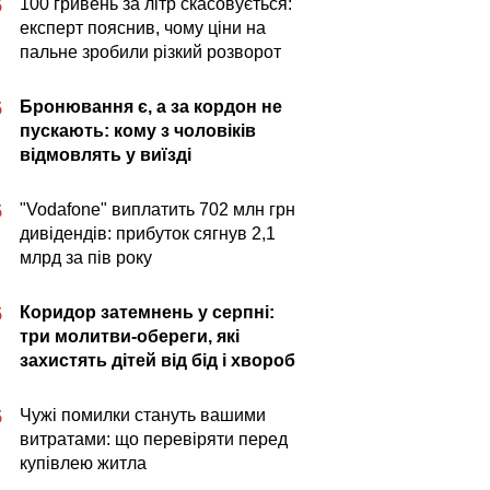
100 гривень за літр скасовується:
5
експерт пояснив, чому ціни на
пальне зробили різкий розворот
Бронювання є, а за кордон не
5
пускають: кому з чоловіків
відмовлять у виїзді
"Vodafone" виплатить 702 млн грн
5
дивідендів: прибуток сягнув 2,1
млрд за пів року
Коридор затемнень у серпні:
5
три молитви-обереги, які
захистять дітей від бід і хвороб
Чужі помилки стануть вашими
5
витратами: що перевіряти перед
купівлею житла