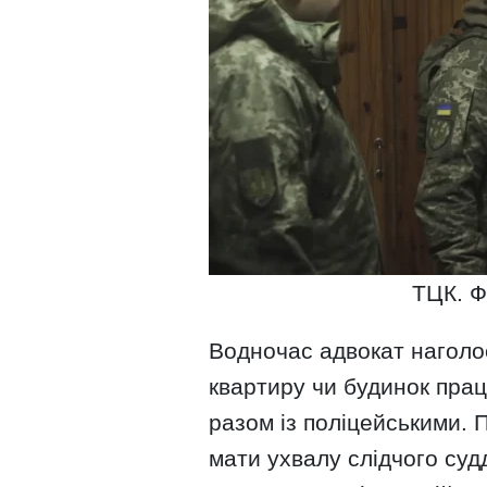
ТЦК. Ф
Водночас адвокат наголо
квартиру чи будинок пра
разом із поліцейськими.
мати ухвалу слідчого суд