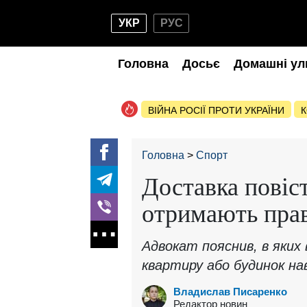
УКР
РУС
Головна
Досьє
Домашні ул
ВІЙНА РОСІЇ ПРОТИ УКРАЇНИ
К
Головна
Спорт
Доставка повіс
отримають прав
Адвокат пояснив, в яки
квартиру або будинок на
Владислав Писаренко
Редактор новин