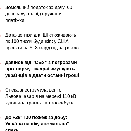
Земельний податок за дачу: 60
5
днів рахують від вручення
платіжки
Дата-центри для ШІ споживають
5
як 100 тисяч будинків: у США
проєкти на $18 млрд під загрозою
Дзвінок від "СБУ" з погрозами
5
про тюрму: шахраї змушують
українців віддати останні гроші
Спека знеструмила центр
5
Львова: аварія на мережі 110 кВ
зупинила трамваї й тролейбуси
До +38° і 30 пожеж за добу:
0
Україна на піку аномальної
спеки