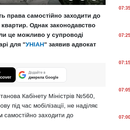
07:3
ь права самостійно заходити до
 квартир. Однак законодавство
ли це можливо у супроводі
07:2
арі для "
УНІАН
" заявив адвокат
07:1
у
Додайте в
cover
джерела Google
07:0
танова Кабінету Міністрів №560,
ву під час мобілізації, не наділяє
м самостійно заходити до
07:0