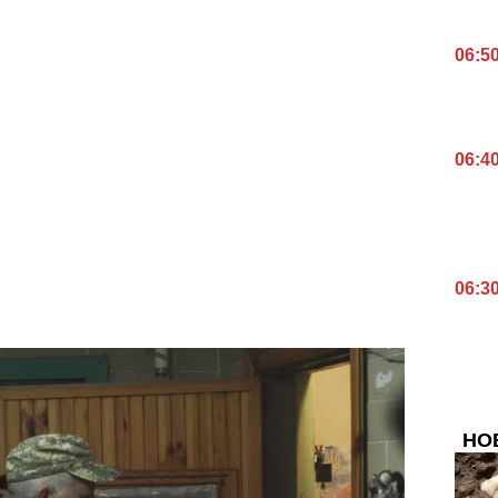
06:5
06:4
06:3
НО