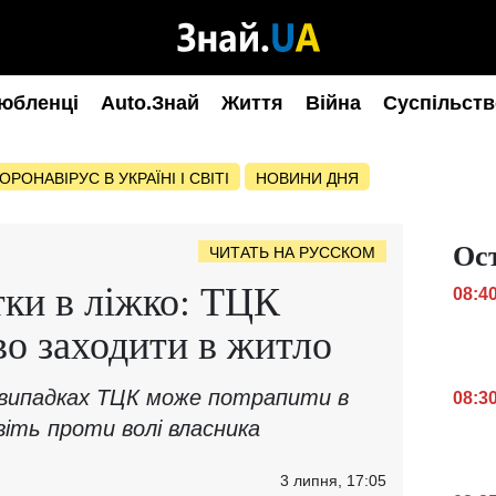
юбленці
Auto.Знай
Життя
Війна
Суспільств
ОРОНАВІРУС В УКРАЇНІ І СВІТІ
НОВИНИ ДНЯ
Ос
ЧИТАТЬ НА РУССКОМ
тки в ліжко: ТЦК
08:4
о заходити в житло
х випадках ТЦК може потрапити в
08:3
віть проти волі власника
3 липня, 17:05