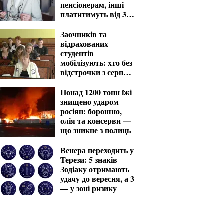
пенсіонерам, інші
платитимуть від 370
грн
Заочників та
відрахованих
студентів
мобілізують: хто без
відстрочки з серпня
— перелік
Понад 1200 тонн їжі
знищено ударом
росіян: борошно,
олія та консерви —
що зникне з полиць
Венера переходить у
Терези: 5 знаків
Зодіаку отримають
удачу до вересня, а 3
— у зоні ризику