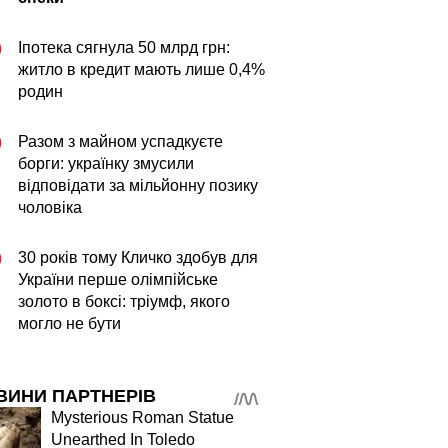
Іпотека сягнула 50 млрд грн:
0
житло в кредит мають лише 0,4%
родин
Разом з майном успадкуєте
0
борги: українку змусили
відповідати за мільйонну позику
чоловіка
30 років тому Кличко здобув для
0
України перше олімпійське
золото в боксі: тріумф, якого
могло не бути
ВИНИ ПАРТНЕРІВ
Mysterious Roman Statue
Unearthed In Toledo