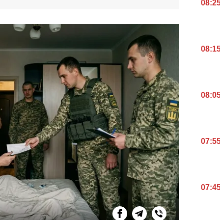
08:2
08:1
08:0
07:5
07:4