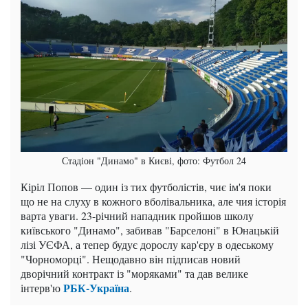
Стадіон "Динамо" в Києві, фото: Футбол 24
Кіріл Попов — один із тих футболістів, чиє ім'я поки
що не на слуху в кожного вболівальника, але чия історія
варта уваги. 23-річний нападник пройшов школу
київського "Динамо", забивав "Барселоні" в Юнацькій
лізі УЄФА, а тепер будує дорослу кар'єру в одеському
"Чорноморці". Нещодавно він підписав новий
дворічний контракт із "моряками" та дав велике
РБК-Україна
інтерв'ю
.