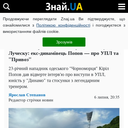
Продовжуючи переглядати Znaj.ua Ви підтверджуєте, що
ВІЙНА РОСІЇ ПРОТИ УКРАЇНИ
КОРОНАВІРУС В УКРАЇНІ І
ознайомилися з
Політикою конфіденційності
і погоджуєтеся з
використанням файлів cookie.
Головна
Спорт
ЧИТАТЬ НА РУССКОМ
Зрозумів
Забивав "Барселоні" й не отримав шансу від
Луческу: екс-динамівець Попов — про УПЛ та
"Привоз"
23-річний нападник одеського "Чорноморця" Кіріл
Попов дав відверте інтерв'ю про виступи в УПЛ,
юність у "Динамо" та стосунки з легендарним
тренером.
Ярослав Степанов
6 липня, 20:35
Редактор стрічки новин