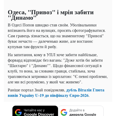
Одеса, "Привоз" і мрія забити
"Динамо"
В Одесі Попов швидко став своїм. Уболівальники
впізнають його на вулицях, просять сфотографуватися.
Сам гравець зізнається, що на знаменитому "Привозі"
буває нечасто — далеченько живе, але востаннє
купував там фрукти й рибу.
На запитання, кому в УПЛ хоче забити найбільше,
форвард відповідає без вагань: "Дуже хотів би забити
"Шахтарю" і "Динамо"". Щодо фінансової ситуації в
клубі, то вона, за словами гравця, стабільна, хоча
трапляються затримки із зарплатою: "Є певні проблеми,
але ми всі розуміємо, у який час живемо".
дубль Віталія Глюта
Раніше портал Знай повідомляв,
вивів Україну U-19 до півфіналу Євро-2026
.
Читайте нас у
Додайте в
Google Discover
джерела Google