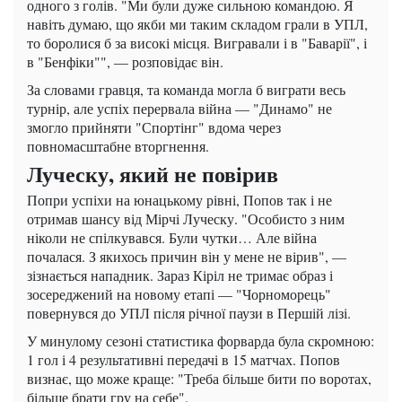
одного з голів. "Ми були дуже сильною командою. Я
навіть думаю, що якби ми таким складом грали в УПЛ,
то боролися б за високі місця. Вигравали і в "Баварії", і
в "Бенфіки"", — розповідає він.
За словами гравця, та команда могла б виграти весь
турнір, але успіх перервала війна — "Динамо" не
змогло прийняти "Спортінг" вдома через
повномасштабне вторгнення.
Луческу, який не повірив
Попри успіхи на юнацькому рівні, Попов так і не
отримав шансу від Мірчі Луческу. "Особисто з ним
ніколи не спілкувався. Були чутки… Але війна
почалася. З якихось причин він у мене не вірив", —
зізнається нападник. Зараз Кіріл не тримає образ і
зосереджений на новому етапі — "Чорноморець"
повернувся до УПЛ після річної паузи в Першій лізі.
У минулому сезоні статистика форварда була скромною:
1 гол і 4 результативні передачі в 15 матчах. Попов
визнає, що може краще: "Треба більше бити по воротах,
більше брати гру на себе".