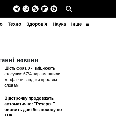
о
Техно
Здоров'я
Наука
Інше
танні новини
Шість фраз, які зміцнюють
0
стосунки: 67% пар зменшили
конфлікти завдяки простим
словам
Відстрочку продовжать
0
автоматично: "Резерв+"
оновить дані без походу до
ТЦК