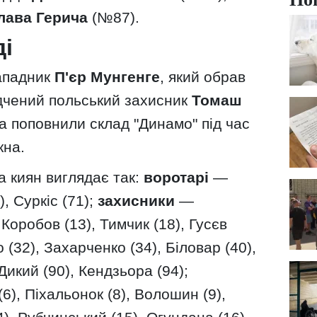
лава Герича
(№87).
ді
ападник
П'єр Мунгенге
, який обрав
ідчений польський захисник
Томаш
 поповнили склад "Динамо" під час
кна.
а киян виглядає так:
воротарі
—
, Суркіс (71);
захисники
—
 Коробов (13), Тимчик (18), Гусєв
 (32), Захарченко (34), Біловар (40),
 Дикий (90), Кендзьора (94);
), Піхальонок (8), Волошин (9),