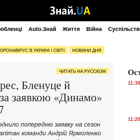
юбленці
Auto.Знай
Життя
Війна
Суспільств
ОРОНАВІРУС В УКРАЇНІ І СВІТІ
НОВИНИ ДНЯ
Ос
ЧИТАТЬ НА РУССКОМ
рес, Бленуце й
11:3
за заявкою «Динамо»
7
11:2
юднило попередню заявку на сезон
апітан команди Андрій Ярмоленко