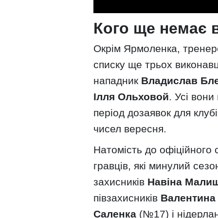
Кого ще немає в
Окрім Ярмоленка, тренер
списку ще трьох виконавц
нападник
Владислав Бл
Ілля Ольховой
. Усі вони
період дозаявок для клуб
чисел вересня.
Натомість до офіційного 
гравців, які минулий сезо
захисників
Навіна Мали
півзахисників
Валентина
Саленка
(№17) і нідерл