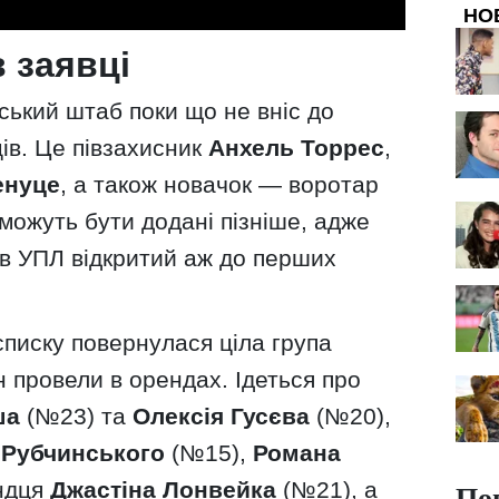
НО
 заявці
ський штаб поки що не вніс до
ів. Це півзахисник
Анхель Торрес
,
енуце
, а також новачок — воротар
 можуть бути додані пізніше, адже
ів УПЛ відкритий аж до перших
списку повернулася ціла група
н провели в орендах. Ідеться про
ша
(№23) та
Олексія Гусєва
(№20),
 Рубчинського
(№15),
Романа
По
андця
Джастіна Лонвейка
(№21), а