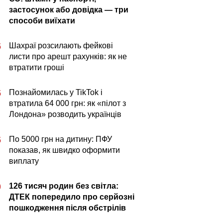
застосунок або довідка — три
способи виїхати
Шахраї розсилають фейкові
5
листи про арешт рахунків: як не
втратити гроші
Познайомилась у TikTok і
5
втратила 64 000 грн: як «пілот з
Лондона» розводить українців
По 5000 грн на дитину: ПФУ
5
показав, як швидко оформити
виплату
126 тисяч родин без світла:
0
ДТЕК попередило про серйозні
пошкодження після обстрілів