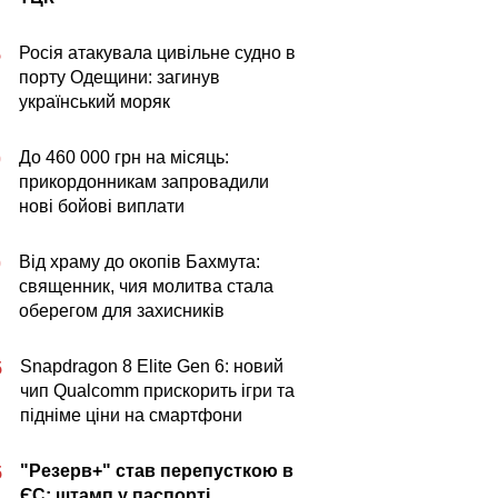
Росія атакувала цивільне судно в
5
порту Одещини: загинув
український моряк
До 460 000 грн на місяць:
0
прикордонникам запровадили
нові бойові виплати
Від храму до окопів Бахмута:
0
священник, чия молитва стала
оберегом для захисників
Snapdragon 8 Elite Gen 6: новий
5
чип Qualcomm прискорить ігри та
підніме ціни на смартфони
"Резерв+" став перепусткою в
5
ЄС: штамп у паспорті,