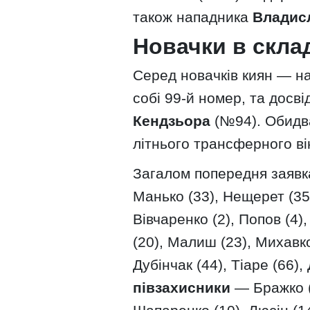
також нападника
Владис
Новачки в скла
Серед новачків киян — н
собі 99-й номер, та досв
Кендзьора
(№94). Обидва
літнього трансферного ві
Загалом попередня заявк
Манько (33), Нещерет (35)
Вівчаренко (2), Попов (4),
(20), Малиш (23), Михавко
Дубінчак (44), Тіаре (66),
півзахисники
— Бражко (6