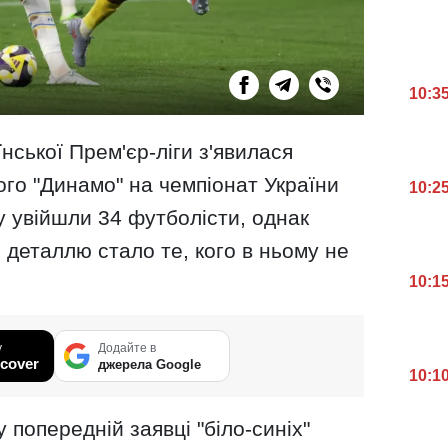
10:3
нської Прем'єр-ліги з'явилася
ого "Динамо" на чемпіонат України
10:2
у увійшли 34 футболісти, однак
деталлю стало те, кого в ньому не
10:1
у
Додайте в
cover
джерела Google
10:1
 попередній заявці "біло-синіх"