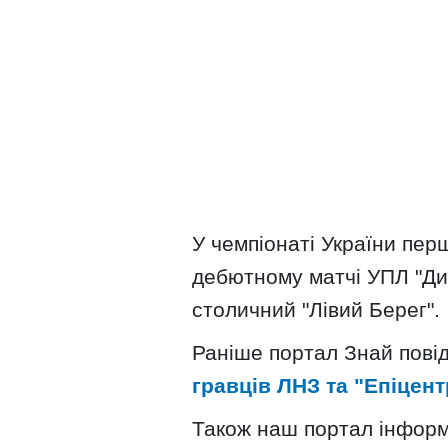
У чемпіонаті України пер
дебютному матчі УПЛ "Ди
столичний "Лівий Берег".
Раніше портал Знай пові
гравців ЛНЗ та "Епіцен
Також наш портал інфор