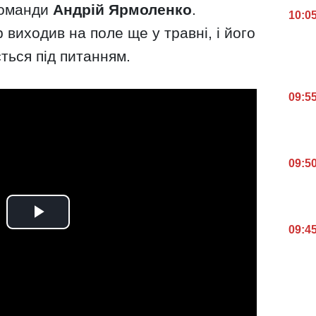
 команди
Андрій Ярмоленко
.
10:0
 виходив на поле ще у травні, і його
ться під питанням.
09:5
09:5
09:4