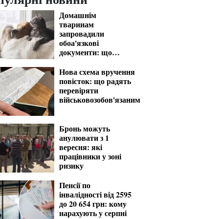
Домашнім
тваринам
запровадили
обоа'язкові
документи: що
мають знати
господарі
Нова схема вручення
повісток: що радять
перевіряти
військовозобов'язаним
Бронь можуть
анулювати з 1
вересня: які
працівники у зоні
ризику
Пенсії по
інвалідності від 2595
до 20 654 грн: кому
нарахують у серпні