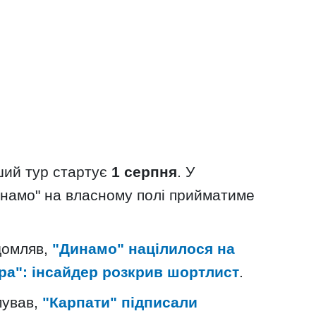
ший тур стартує
1 серпня
. У
намо" на власному полі прийматиме
домляв,
"Динамо" націлилося на
тра": інсайдер розкрив шортлист
.
мував,
"Карпати" підписали