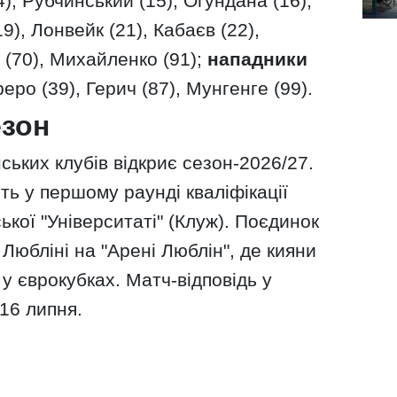
), Рубчинський (15), Огундана (16),
9), Лонвейк (21), Кабаєв (22),
 (70), Михайленко (91);
нападники
ро (39), Герич (87), Мунгенге (99).
езон
ських клубів відкриє сезон-2026/27.
ть у першому раунді кваліфікації
ької "Університаті" (Клуж). Поєдинок
Любліні на "Арені Люблін", де кияни
у єврокубках. Матч-відповідь у
16 липня.