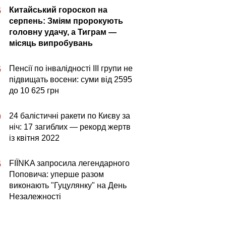
Китайський гороскоп на
5
серпень: Зміям пророкують
головну удачу, а Тиграм —
місяць випробувань
Пенсії по інвалідності III групи не
5
підвищать восени: суми від 2595
до 10 625 грн
24 балістичні ракети по Києву за
0
ніч: 17 загиблих — рекорд жертв
із квітня 2022
FIÏNKA запросила легендарного
5
Поповича: уперше разом
виконають "Гуцулянку" на День
Незалежності