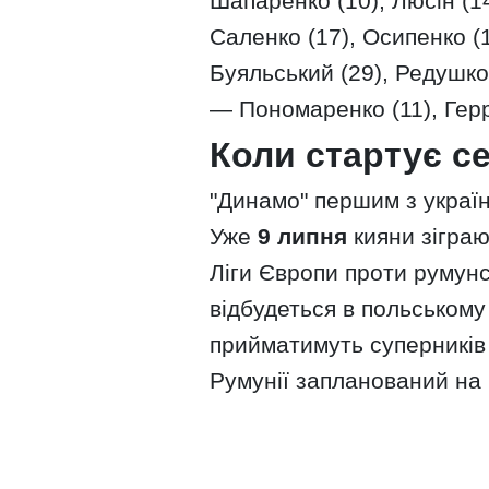
Шапаренко (10), Люсін (14
Саленко (17), Осипенко (1
Буяльський (29), Редушко
— Пономаренко (11), Герре
Коли стартує с
"Динамо" першим з україн
Уже
9 липня
кияни зіграю
Ліги Європи проти румунс
відбудеться в польському 
прийматимуть суперників 
Румунії запланований на 