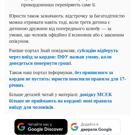
прикордонники перевіряють саме її.
Юристи також зазначають: відстрочку за багатодітністю
можна отримати навіть тоді, коли третя дитина є
дитиною дружини від попереднього шлюбу — за
умови, що чоловік офіційно її всиновив або є законним
опікуном.
субсидію відберуть
Раніше портал Знай повідомляв,
через виїзд за кордон: ПФУ назвав умову, коли
доведеться повернути гроші
.
без приписного за
Також наш портал інформував,
кордон не пустять: юристи пояснили правила для 17-
річних
.
довідку МСЕК
Більше деталей читай у матеріалі:
більше не приймають на кордоні: нові правила
виїзду для чоловіків
.
Читайте нас у
Додайте в
Google Discover
джерела Google