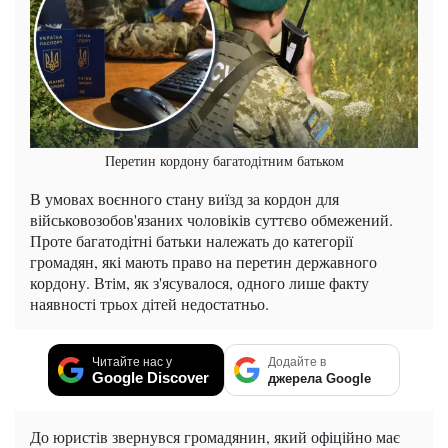
Перетин кордону багатодітним батьком
В умовах воєнного стану виїзд за кордон для
військовозобов'язаних чоловіків суттєво обмежений.
Проте багатодітні батьки належать до категорії
громадян, які мають право на перетин державного
кордону. Втім, як з'ясувалося, одного лише факту
наявності трьох дітей недостатньо.
Читайте нас у
Додайте в
Google Discover
джерела Google
До юристів звернувся громадянин, який офіційно має