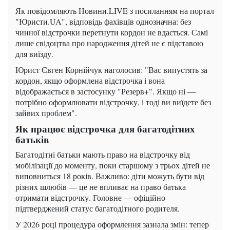
Як повідомляють Новини.LIVE з посиланням на портал
"Юристи.UA", відповідь фахівців однозначна: без
чинної відстрочки перетнути кордон не вдасться. Самі
лише свідоцтва про народження дітей не є підставою
для виїзду.
Юрист Євген Корнійчук наголосив: "Вас випустять за
кордон, якщо оформлена відстрочка і вона
відображається в застосунку "Резерв+". Якщо ні —
потрібно оформлювати відстрочку, і тоді ви виїдете без
зайвих проблем".
Як працює відстрочка для багатодітних
батьків
Багатодітні батьки мають право на відстрочку від
мобілізації до моменту, поки старшому з трьох дітей не
виповниться 18 років. Важливо: діти можуть бути від
різних шлюбів — це не впливає на право батька
отримати відстрочку. Головне — офіційно
підтверджений статус багатодітного родителя.
У 2026 році процедура оформлення зазнала змін: тепер