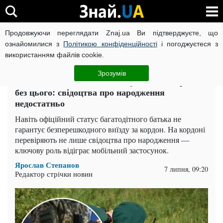
Продовжуючи переглядати Znaj.ua Ви підтверджуєте, що
ВІЙНА РОСІЇ ПРОТИ УКРАЇНИ
КОРОНАВІРУС В УКРАЇНІ І
ознайомилися з
Політикою конфіденційності
і погоджуєтеся з
використанням файлів cookie.
Головна
Спорт
ЧИТАТЬ НА РУССКОМ
Зрозумів
Багатодітних батьків не випустять за кордон
без цього: свідоцтва про народження
недостатньо
Навіть офіційний статус багатодітного батька не
гарантує безперешкодного виїзду за кордон. На кордоні
перевіряють не лише свідоцтва про народження —
ключову роль відіграє мобільний застосунок.
Ярослав Степанов
7 липня, 09:20
Редактор стрічки новин