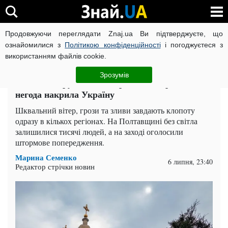
Продовжуючи переглядати Znaj.ua Ви підтверджуєте, що
ВІЙНА РОСІЇ ПРОТИ УКРАЇНИ
КОРОНАВІРУС В УКРАЇНІ І
ознайомилися з
Політикою конфіденційності
і погоджуєтеся з
використанням файлів cookie.
Головна
Спорт
ЧИТАТЬ НА РУССКОМ
Зрозумів
27 сіл знеструмлено, штормове попередження:
негода накрила Україну
Шквальний вітер, грози та зливи завдають клопоту
одразу в кількох регіонах. На Полтавщині без світла
залишилися тисячі людей, а на заході оголосили
штормове попередження.
Марина Семенко
6 липня, 23:40
Редактор стрічки новин