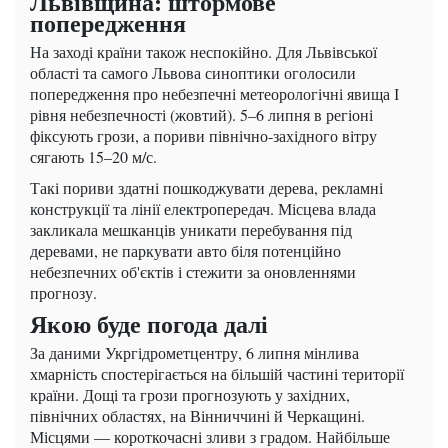
Львівщина: штормове
попередження
На заході країни також неспокійно. Для Львівської
області та самого Львова синоптики оголосили
попередження про небезпечні метеорологічні явища І
рівня небезпечності (жовтий). 5–6 липня в регіоні
фіксують грози, а пориви північно-західного вітру
сягають 15–20 м/с.
Такі пориви здатні пошкоджувати дерева, рекламні
конструкції та лінії електропередач. Місцева влада
закликала мешканців уникати перебування під
деревами, не паркувати авто біля потенційно
небезпечних об'єктів і стежити за оновленнями
прогнозу.
Якою буде погода далі
За даними Укргідрометцентру, 6 липня мінлива
хмарність спостерігається на більшій частині території
країни. Дощі та грози прогнозують у західних,
північних областях, на Вінниччині й Черкащині.
Місцями — короткочасні зливи з градом. Найбільше