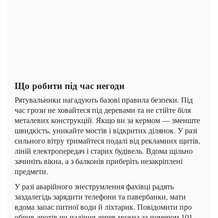
Що робити під час негоди
Рятувальники нагадують базові правила безпеки. Під
час грози не ховайтеся під деревами та не стійте біля
металевих конструкцій. Якщо ви за кермом — зменште
швидкість, уникайте мостів і відкритих ділянок. У разі
сильного вітру тримайтеся подалі від рекламних щитів,
ліній електропередач і старих будівель. Вдома щільно
зачиніть вікна, а з балконів приберіть незакріплені
предмети.
У разі аварійного знеструмлення фахівці радять
заздалегідь зарядити телефони та павербанки, мати
вдома запас питної води й ліхтарик. Повідомити про
обрив дротів чи падіння дерев можна за номером 101.