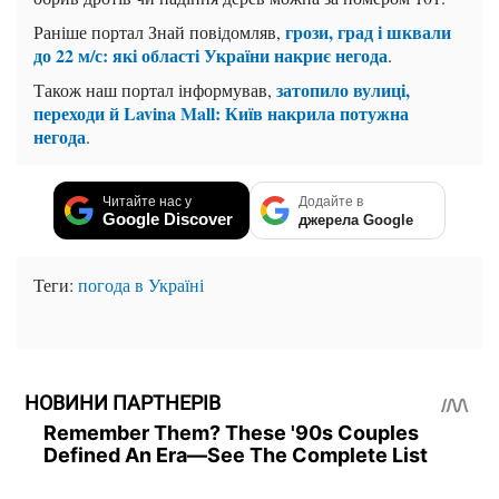
грози, град і шквали
Раніше портал Знай повідомляв,
до 22 м/с: які області України накриє негода
.
затопило вулиці,
Також наш портал інформував,
переходи й Lavina Mall: Київ накрила потужна
негода
.
Читайте нас у
Додайте в
Google Discover
джерела Google
Теги:
погода в Україні
НОВИНИ ПАРТНЕРІВ
Remember Them? These '90s Couples
Defined An Era—See The Complete List