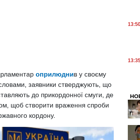
13:5
13:3
парламентар
оприлюдни
в у своєму
 словами, заявники стверджують, що
оставляють до прикордонної смуги, де
НО
ом, щоб створити враження спроби
ржавного кордону.