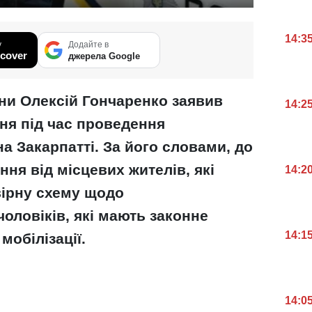
14:3
у
Додайте в
cover
джерела Google
ни Олексій Гончаренко заявив
14:2
ня під час проведення
на Закарпатті. За його словами, до
ня від місцевих жителів, які
14:2
ірну схему щодо
оловіків, які мають законне
14:1
мобілізації.
14:0