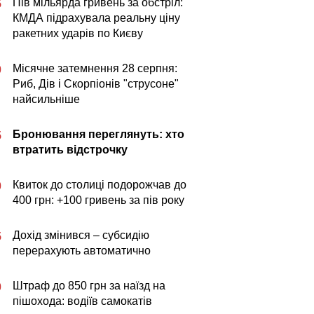
Пів мільярда гривень за обстріл:
5
КМДА підрахувала реальну ціну
ракетних ударів по Києву
Місячне затемнення 28 серпня:
0
Риб, Дів і Скорпіонів "струсоне"
найсильніше
Бронювання переглянуть: хто
5
втратить відстрочку
Квиток до столиці подорожчав до
0
400 грн: +100 гривень за пів року
Дохід змінився – субсидію
5
перерахують автоматично
Штраф до 850 грн за наїзд на
0
пішохода: водіїв самокатів