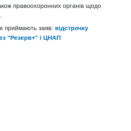
також правоохоронних органів щодо
.
е приймають заяв:
відстрочку
з "Резерв+" і ЦНАП