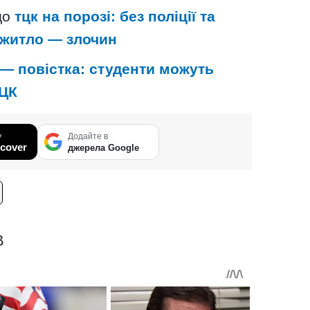
що
тцк на порозі: без поліції та
 житло — злочин
— повістка: студенти можуть
ТЦК
у
Додайте в
cover
джерела Google
В