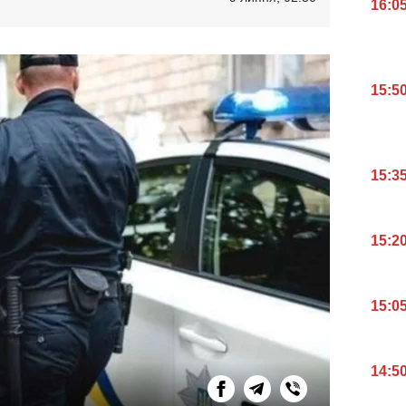
16:0
15:5
15:3
15:2
15:0
14:5