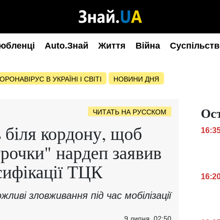
юбленці
Auto.Знай
Життя
Війна
Суспільств
ОРОНАВІРУС В УКРАЇНІ І СВІТІ
НОВИНИ ДНЯ
Ос
ЧИТАТЬ НА РУССКОМ
біля кордону, щоб
16:3
трочки" нардеп заявив
сифікації ТЦК
16:2
жливі зловживання під час мобілізації
9 липня, 02:50