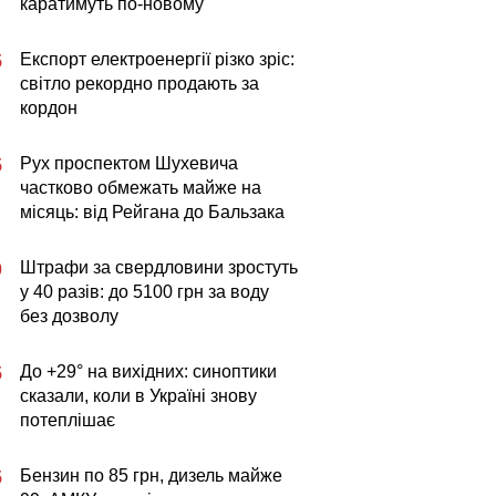
каратимуть по-новому
Експорт електроенергії різко зріс:
5
світло рекордно продають за
кордон
Рух проспектом Шухевича
5
частково обмежать майже на
місяць: від Рейгана до Бальзака
Штрафи за свердловини зростуть
0
у 40 разів: до 5100 грн за воду
без дозволу
До +29° на вихідних: синоптики
5
сказали, коли в Україні знову
потеплішає
Бензин по 85 грн, дизель майже
5