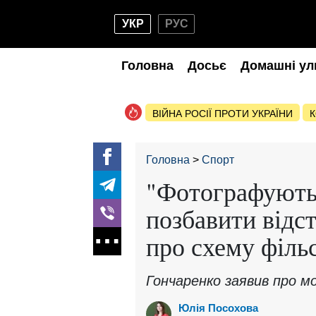
УКР
РУС
Головна
Досьє
Домашні ул
ВІЙНА РОСІЇ ПРОТИ УКРАЇНИ
К
Головна
Спорт
"Фотографують 
позбавити відс
про схему філь
Гончаренко заявив про мо
Юлія Посохова