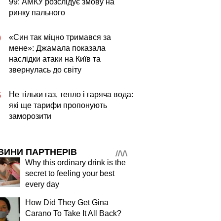
99: АМКУ розслідує змову на
ринку пального
«Син так міцно тримався за
0
мене»: Джамала показала
наслідки атаки на Київ та
звернулась до світу
Не тільки газ, тепло і гаряча вода:
5
які ще тарифи пропонують
заморозити
ВИНИ ПАРТНЕРІВ
Why this ordinary drink is the
secret to feeling your best
every day
How Did They Get Gina
Carano To Take It All Back?