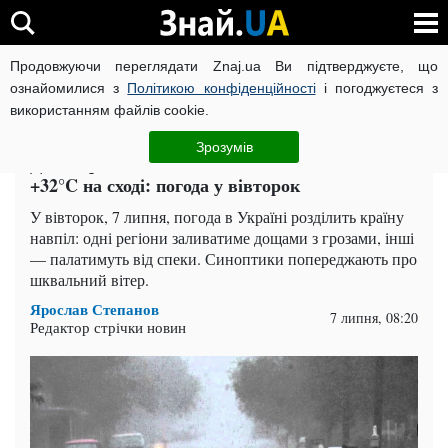
Продовжуючи переглядати Znaj.ua Ви підтверджуєте, що
ВІЙНА РОСІЇ ПРОТИ УКРАЇНИ
КОРОНАВІРУС В УКРАЇНІ І
ознайомилися з
Політикою конфіденційності
і погоджуєтеся з
використанням файлів cookie.
Головна
Спорт
ЧИТАТЬ НА РУССКОМ
Зрозумів
Дощі, грози та шквали на заході, спека до
+32°C на сході: погода у вівторок
У вівторок, 7 липня, погода в Україні розділить країну
навпіл: одні регіони заливатиме дощами з грозами, інші
— палатимуть від спеки. Синоптики попереджають про
шквальний вітер.
Ярослав Степанов
7 липня, 08:20
Редактор стрічки новин