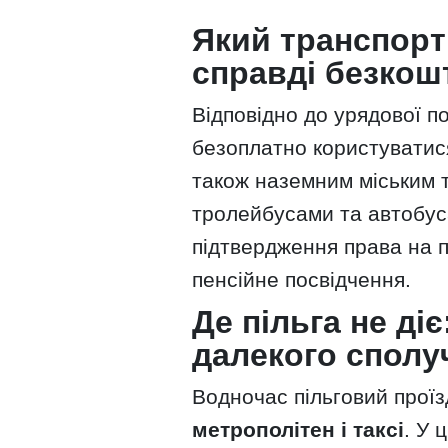
Який транспорт
справді безкош
Відповідно до урядової п
безоплатно користуватис
також наземним міським
тролейбусами та автобус
підтвердження права на п
пенсійне посвідчення.
Де пільга не діє
далекого сполу
Водночас пільговий прої
метрополітен і таксі
. У 