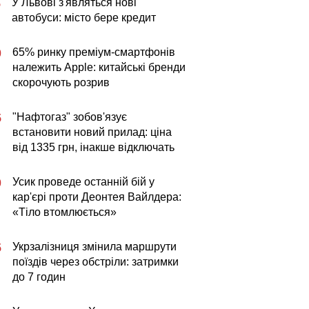
У Львові з'являться нові
5
автобуси: місто бере кредит
65% ринку преміум-смартфонів
0
належить Apple: китайські бренди
скорочують розрив
"Нафтогаз" зобов'язує
5
встановити новий прилад: ціна
від 1335 грн, інакше відключать
Усик проведе останній бій у
0
кар'єрі проти Деонтея Вайлдера:
«Тіло втомлюється»
Укрзалізниця змінила маршрути
5
поїздів через обстріли: затримки
до 7 годин