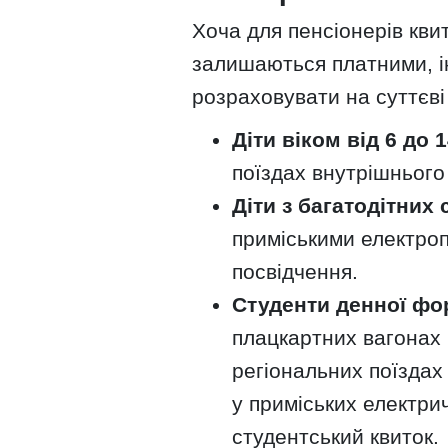
Хоча для пенсіонерів кви
залишаються платними, ін
розраховувати на суттєві
Діти віком від 6 до 
поїздах внутрішнього
Діти з багатодітних 
приміськими електроп
посвідчення.
Студенти денної фо
плацкартних вагонах 
регіональних поїздах 
у приміських електри
студентський квиток.