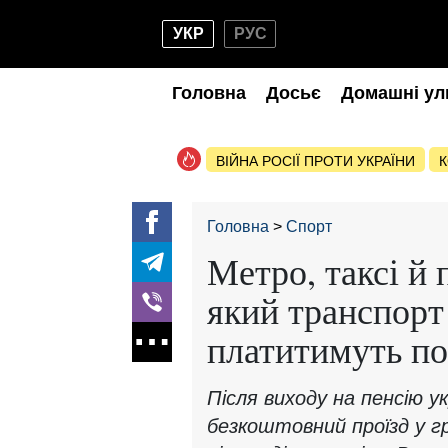
УКР
РУС
Головна
Досьє
Домашні ул
ВІЙНА РОСІЇ ПРОТИ УКРАЇНИ
К
Головна
Спорт
Метро, таксі й 
який транспорт
платитимуть по
Після виходу на пенсію 
безкоштовний проїзд у г