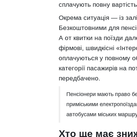
сплачують повну вартість
Окрема ситуація — із за
Безкоштовними для пенсіо
А от квитки на поїзди да
фірмові, швидкісні «Інтер
оплачуються у повному об
категорії пасажирів на п
передбачено.
Пенсіонери мають право б
приміськими електропоїзда
автобусами міських маршру
Хто ще має зниж