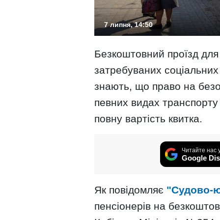
7 липня, 14:50
Безкоштовний проїзд для
затребуваних соціальних п
знають, що право на безоп
певних видах транспорту
повну вартість квитка.
Читайте нас 
Google Dis
Як повідомляє
"Судово-ю
пенсіонерів на безкошто