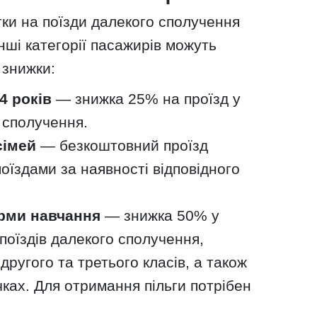
тки на поїзди далекого сполучення
ші категорії пасажирів можуть
 знижки:
14 років
— знижка 25% на проїзд у
 сполучення.
сімей
— безкоштовний проїзд
оїздами за наявності відповідного
рми навчання
— знижка 50% у
поїздів далекого сполучення,
другого та третього класів, а також
чках. Для отримання пільги потрібен