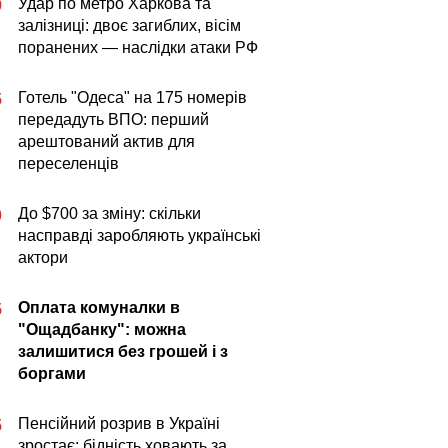
Удар по метро Харкова та
9
залізниці: двоє загиблих, вісім
поранених — наслідки атаки РФ
Готель "Одеса" на 175 номерів
5
передадуть ВПО: перший
арештований актив для
переселенців
До $700 за зміну: скільки
0
насправді заробляють українські
актори
Оплата комуналки в
5
"Ощадбанку": можна
залишитися без грошей і з
боргами
Пенсійний розрив в Україні
5
зростає: бідність ховають за