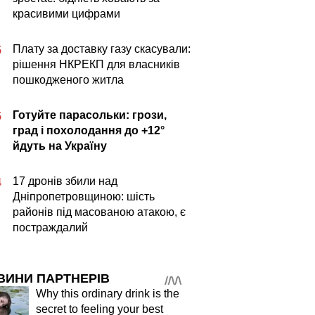
красивими цифрами
Плату за доставку газу скасували:
5
рішення НКРЕКП для власників
пошкодженого житла
Готуйте парасольки: грози,
5
град і похолодання до +12°
йдуть на Україну
17 дронів збили над
4
Дніпропетровщиною: шість
районів під масованою атакою, є
постраждалий
ВИНИ ПАРТНЕРІВ
Why this ordinary drink is the
secret to feeling your best