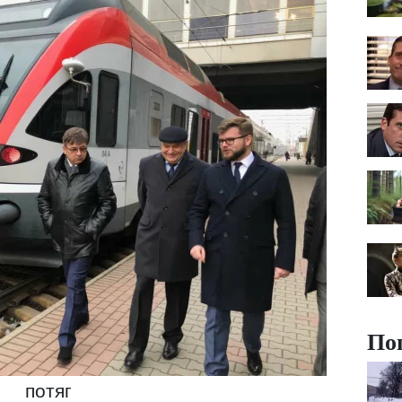
По
потяг