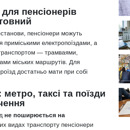
 для пенсіонерів
товний
останови, пенсіонери можуть
я приміськими електропоїздами, а
 транспортом — трамваями,
ами міських маршрутів. Для
роїзд достатньо мати при собі
: метро, таксі та поїзди
чення
зд
не поширюється на
цих видах транспорту пенсіонери