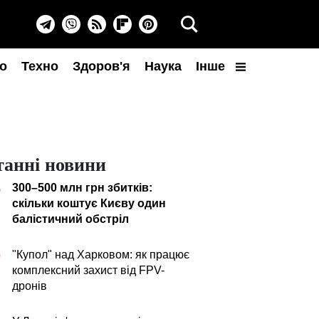
о
Техно
Здоров'я
Наука
Інше
танні новини
300–500 млн грн збитків:
5
скільки коштує Києву один
балістичний обстріл
"Купол" над Харковом: як працює
0
комплексний захист від FPV-
дронів