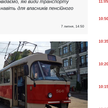
повідаємо, які види транспорту
11:0
авіть для власників пенсійного
10:5
7 липня, 14:50
10:3
10:2
10:1