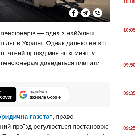
10:0
10:0
 пенсіонерів — одна з найбільш
ільг в Україні. Однак далеко не всі
латний проїзд має чіткі межі: у
 пенсіонерам доведеться платити
09:5
у
Додайте в
09:3
cover
джерела Google
ридична газета"
, право
вний проїзд регулюється постановою
09:2