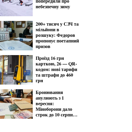
попередили про
небезпечну зиму
200+ тисяч у СЗЧ та
мільйони в
розшуку: Федоров
пропонує поетапний
призов
Проїзд 16 грн
карткою, 26 — QR-
кодом: нові тарифи
та штрафи до 460
грн
Бронювання
анулюють з 1
вересня:
Міноборони дало
строк до 10 серпня
для критичних
підприємств