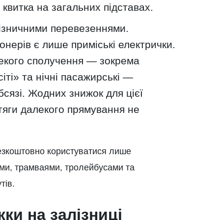
 квитка на загальних підставах.
лізничними перевезеннями.
нерів є лише приміські електрички.
лекого сполучення — зокрема
сіті» та нічні пасажирські —
сязі. Жодних знижок для цієї
отяги далекого прямування не
езкоштовно користуватися лише
ми, трамваями, тролейбусами та
тів.
ки на залізниці