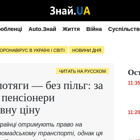
юбленці
Auto.Знай
Життя
Війна
Суспільств
ОРОНАВІРУС В УКРАЇНІ І СВІТІ
НОВИНИ ДНЯ
Ос
ЧИТАТЬ НА РУССКОМ
потяги — без пільг: за
11:3
 пенсіонери
вну ціну
11:2
українці отримують право на
ромадському транспорті, однак ця