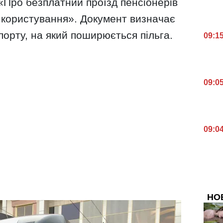
«Про безплатний проїзд пенсіонерів
 користування». Документ визначає
порту, на який поширюється пільга.
09:1
09:0
09:0
НО