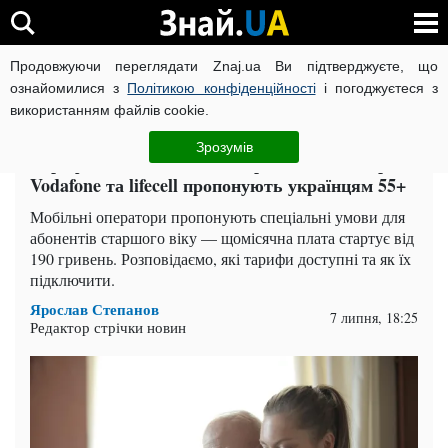
Продовжуючи переглядати Znaj.ua Ви підтверджуєте, що
ВІЙНА РОСІЇ ПРОТИ УКРАЇНИ
КОРОНАВІРУС В УКРАЇНІ І
ознайомилися з
Політикою конфіденційності
і погоджуєтеся з
використанням файлів cookie.
Головна
Спорт
ЧИТАТЬ НА РУССКОМ
Зрозумів
Тарифи на зв'язок від 190 грн: що Київстар,
Vodafone та lifecell пропонують українцям 55+
Мобільні оператори пропонують спеціальні умови для
абонентів старшого віку — щомісячна плата стартує від
190 гривень. Розповідаємо, які тарифи доступні та як їх
підключити.
Ярослав Степанов
7 липня, 18:25
Редактор стрічки новин