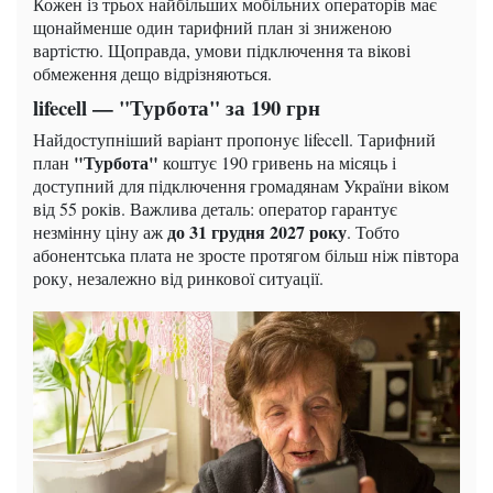
Кожен із трьох найбільших мобільних операторів має
щонайменше один тарифний план зі зниженою
вартістю. Щоправда, умови підключення та вікові
обмеження дещо відрізняються.
lifecell — "Турбота" за 190 грн
Найдоступніший варіант пропонує lifecell. Тарифний
"Турбота"
план
коштує 190 гривень на місяць і
доступний для підключення громадянам України віком
від 55 років. Важлива деталь: оператор гарантує
до 31 грудня 2027 року
незмінну ціну аж
. Тобто
абонентська плата не зросте протягом більш ніж півтора
року, незалежно від ринкової ситуації.