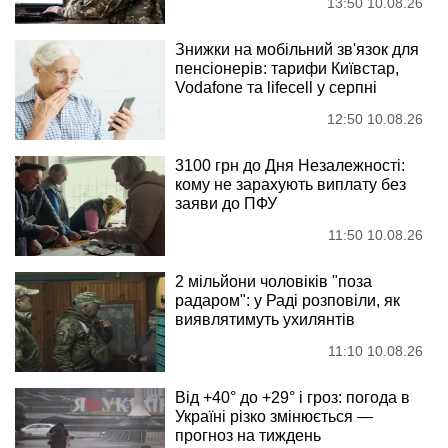
13:50 10.08.26
Знижки на мобільний зв'язок для
пенсіонерів: тарифи Київстар,
Vodafone та lifecell у серпні
12:50 10.08.26
3100 грн до Дня Незалежності:
кому не зарахують виплату без
заяви до ПФУ
11:50 10.08.26
2 мільйони чоловіків "поза
радаром": у Раді розповіли, як
виявлятимуть ухилянтів
11:10 10.08.26
Від +40° до +29° і гроз: погода в
Україні різко змінюється —
прогноз на тиждень