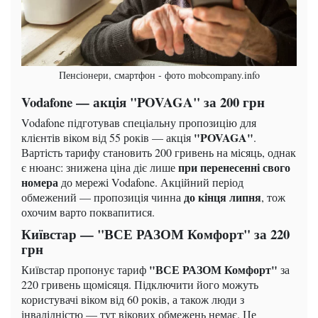
Пенсіонери, смартфон - фото mobcompany.info
Vodafone — акція "POVAGA" за 200 грн
Vodafone підготував спеціальну пропозицію для
"POVAGA"
клієнтів віком від 55 років — акція
.
Вартість тарифу становить 200 гривень на місяць, однак
при перенесенні свого
є нюанс: знижена ціна діє лише
номера
до мережі Vodafone. Акційний період
до кінця липня
обмежений — пропозиція чинна
, тож
охочим варто поквапитися.
Київстар — "ВСЕ РАЗОМ Комфорт" за 220
грн
"ВСЕ РАЗОМ Комфорт"
Київстар пропонує тариф
за
220 гривень щомісяця. Підключити його можуть
користувачі віком від 60 років, а також люди з
інвалідністю — тут вікових обмежень немає. Це