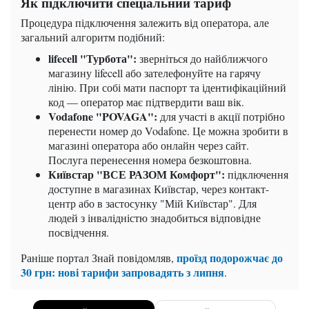
Як підключити спеціальний тариф
Процедура підключення залежить від оператора, але
загальний алгоритм подібний:
lifecell "Турбота":
зверніться до найближчого
магазину lifecell або зателефонуйте на гарячу
лінію. При собі мати паспорт та ідентифікаційний
код — оператор має підтвердити ваш вік.
Vodafone "POVAGA":
для участі в акції потрібно
перенести номер до Vodafone. Це можна зробити в
магазині оператора або онлайн через сайт.
Послуга перенесення номера безкоштовна.
Київстар "ВСЕ РАЗОМ Комфорт":
підключення
доступне в магазинах Київстар, через контакт-
центр або в застосунку "Мій Київстар". Для
людей з інвалідністю знадобиться відповідне
посвідчення.
проїзд подорожчає до
Раніше портал Знай повідомляв,
30 грн: нові тарифи запровадять з липня
.