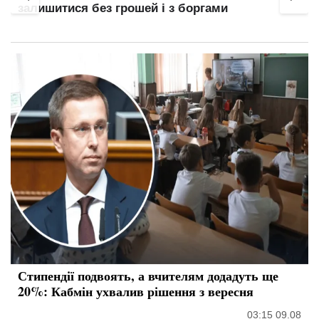
залишитися без грошей і з боргами
го
Стипендії подвоять, а вчителям додадуть ще
20%: Кабмін ухвалив рішення з вересня
03:15 09.08