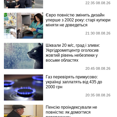
22:35 08.08.26
Євро повністю змінить дизайн
уперше з 2002 року: старі купюри
міняти не доведеться
21:30 08.08.26
Шквали 20 м/с, град і зливи:
Укргідрометцентр оголосив
жовтий рівень небезпеки у
восьми областях
20:45 08.08.26
Газ перевірять примусово:
українці заплатять від 435 до
2000 грн
20:35 08.08.26
Пенсію проіндексували не
повністю: як домогтися