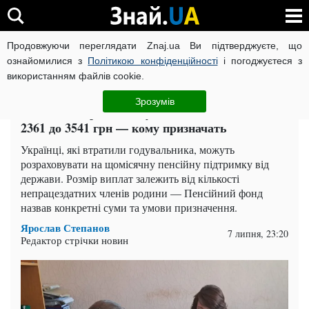
Продовжуючи переглядати Znaj.ua Ви підтверджуєте, що
ВІЙНА РОСІЇ ПРОТИ УКРАЇНИ
КОРОНАВІРУС В УКРАЇНІ І
ознайомилися з
Політикою конфіденційності
і погоджуєтеся з
використанням файлів cookie.
Головна
Спорт
ЧИТАТЬ НА РУССКОМ
Зрозумів
Пенсія за втратою годувальника: виплати від
2361 до 3541 грн — кому призначать
Українці, які втратили годувальника, можуть
розраховувати на щомісячну пенсійну підтримку від
держави. Розмір виплат залежить від кількості
непрацездатних членів родини — Пенсійний фонд
назвав конкретні суми та умови призначення.
Ярослав Степанов
7 липня, 23:20
Редактор стрічки новин