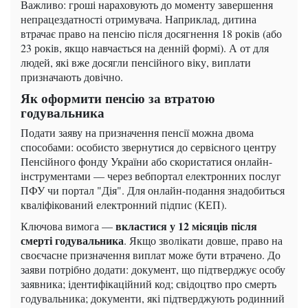
Важливо: гроші нараховують до моменту завершення
непрацездатності отримувача. Наприклад, дитина
втрачає право на пенсію після досягнення 18 років (або
23 років, якщо навчається на денній формі). А от для
людей, які вже досягли пенсійного віку, виплати
призначають довічно.
Як оформити пенсію за втратою
годувальника
Подати заяву на призначення пенсії можна двома
способами: особисто звернутися до сервісного центру
Пенсійного фонду України або скористатися онлайн-
інструментами — через вебпортал електронних послуг
ПФУ чи портал "Дія". Для онлайн-подання знадобиться
кваліфікований електронний підпис (КЕП).
вкластися у 12 місяців після
Ключова вимога —
смерті годувальника
. Якщо зволікати довше, право на
своєчасне призначення виплат може бути втрачено. До
заяви потрібно додати: документ, що підтверджує особу
заявника; ідентифікаційний код; свідоцтво про смерть
годувальника; документи, які підтверджують родинний