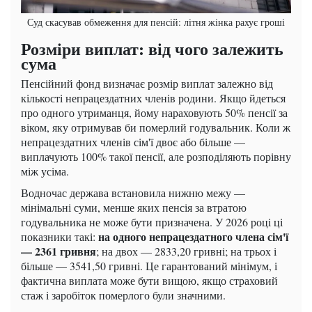
Суд скасував обмеження для пенсій: літня жінка рахує гроші
Розміри виплат: від чого залежить
сума
Пенсійний фонд визначає розмір виплат залежно від
кількості непрацездатних членів родини. Якщо йдеться
про одного утриманця, йому нараховують 50% пенсії за
віком, яку отримував би померлий годувальник. Коли ж
непрацездатних членів сім'ї двоє або більше —
виплачують 100% такої пенсії, але розподіляють порівну
між усіма.
Водночас держава встановила нижню межу —
мінімальні суми, менше яких пенсія за втратою
годувальника не може бути призначена. У 2026 році ці
на одного непрацездатного члена сім'ї
показники такі:
— 2361 гривня
; на двох — 2833,20 гривні; на трьох і
більше — 3541,50 гривні. Це гарантований мінімум, і
фактична виплата може бути вищою, якщо страховий
стаж і заробіток померлого були значними.