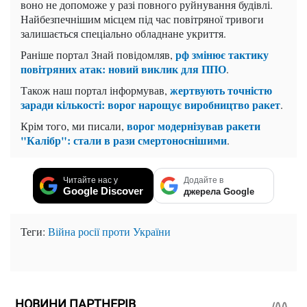
воно не допоможе у разі повного руйнування будівлі.
Найбезпечнішим місцем під час повітряної тривоги
залишається спеціально обладнане укриття.
рф змінює тактику
Раніше портал Знай повідомляв,
повітряних атак: новий виклик для ППО
.
жертвують точністю
Також наш портал інформував,
заради кількості: ворог нарощує виробництво ракет
.
ворог модернізував ракети
Крім того, ми писали,
"Калібр": стали в рази смертоноснішими
.
Читайте нас у
Додайте в
Google Discover
джерела Google
Теги:
Війна росії проти України
НОВИНИ ПАРТНЕРІВ