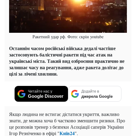
Ракетний удар рф. Фото: скрін youtube
Останнім часом російські війська дедалі частіше
застосовують балістичні ракети під час атак на
українські міста. Такий вид озброєння практично не
залишає часу на реагування, адже ракета долітає до
цілі за лічені хвилини.
Читайте нас у
Додайте в
Google Discover
джерела Google
Якщо людина не встигає дістатися укриття, важливо
знати, де можна хоча б частково зменшити ризики. Про
це розповів тренер з безпеки Асоціації саперів України
Київ24
Ігор Резніченко в ефірі "
".