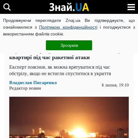
Продовжуючи переглядати Znaj.ua Ви підтверджуєте, що
ВІЙНА РОСІЇ ПРОТИ УКРАЇНИ
КОРОНАВІРУС В УКРАЇНІ І
ознайомилися з
Політикою конфіденційності
і погоджуєтеся з
використанням файлів cookie.
Головна
Спорт
ЧИТАТЬ НА РУССКОМ
Зрозумів
Шукайте "трикутник життя": де ховатися у
квартирі під час ракетної атаки
Експерт пояснив, як можна врятуватися під час
обстрілу, якщо не встигли спуститися в укриття
Владислав Писаренко
8 липня, 19:10
Редактор новин