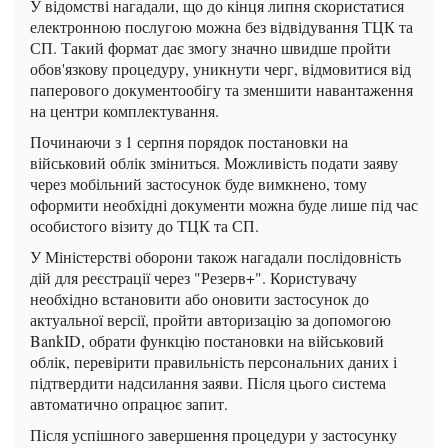
У відомстві нагадали, що до кінця липня скористатися
електронною послугою можна без відвідування ТЦК та
СП. Такий формат дає змогу значно швидше пройти
обов'язкову процедуру, уникнути черг, відмовитися від
паперового документообігу та зменшити навантаження
на центри комплектування.
Починаючи з 1 серпня порядок постановки на
військовий облік зміниться. Можливість подати заяву
через мобільний застосунок буде вимкнено, тому
оформити необхідні документи можна буде лише під час
особистого візиту до ТЦК та СП.
У Міністерстві оборони також нагадали послідовність
дій для реєстрації через "Резерв+". Користувачу
необхідно встановити або оновити застосунок до
актуальної версії, пройти авторизацію за допомогою
BankID, обрати функцію постановки на військовий
облік, перевірити правильність персональних даних і
підтвердити надсилання заяви. Після цього система
автоматично опрацює запит.
Після успішного завершення процедури у застосунку