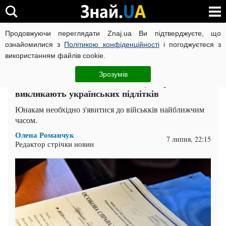
Продовжуючи переглядати Znaj.ua Ви підтверджуєте, що
ВІЙНА РОСІЇ ПРОТИ УКРАЇНИ
КОРОНАВІРУС В УКРАЇНІ І
ознайомилися з
Політикою конфіденційності
і погоджуєтеся з
використанням файлів cookie.
Головна
Спорт
ЧИТАТЬ НА РУССКОМ
Зрозумів
Залишилось кілька тижнів: ТЦК терміново
викликають українських підлітків
Юнакам необхідно з'явитися до військків найближчим
часом.
Олена Романчук
7 липня, 22:15
Редактор стрічки новин