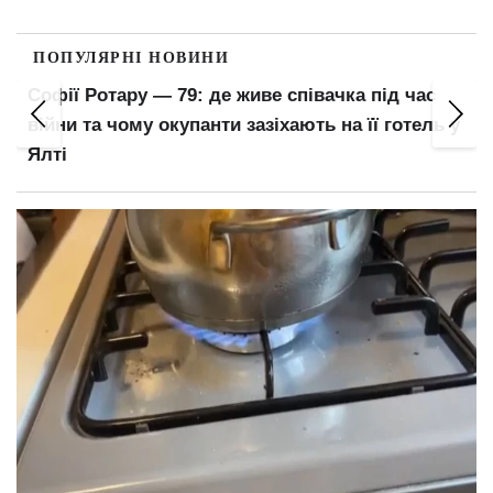
ПОПУЛЯРНІ НОВИНИ
Софії Ротару — 79: де живе співачка під час
війни та чому окупанти зазіхають на її готель у
Ялті