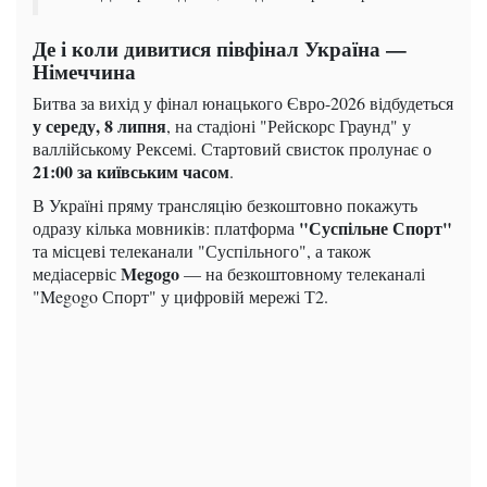
Де і коли дивитися півфінал Україна —
Німеччина
Битва за вихід у фінал юнацького Євро-2026 відбудеться
у середу, 8 липня
, на стадіоні "Рейскорс Граунд" у
валлійському Рексемі. Стартовий свисток пролунає о
21:00 за київським часом
.
В Україні пряму трансляцію безкоштовно покажуть
"Суспільне Спорт"
одразу кілька мовників: платформа
та місцеві телеканали "Суспільного", а також
Megogo
медіасервіс
— на безкоштовному телеканалі
"Megogo Спорт" у цифровій мережі Т2.