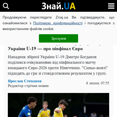
Продовжуючи переглядати Znaj.ua Ви підтверджуєте, що
ВІЙНА РОСІЇ ПРОТИ УКРАЇНИ
КОРОНАВІРУС В УКРАЇНІ І
ознайомилися з
Політикою конфіденційності
і погоджуєтеся з
використанням файлів cookie.
Головна
Спорт
ЧИТАТЬ НА РУССКОМ
Зрозумів
"Німеччина — не подарунок": форвард збірної
України U-19 — про півфінал Євро
Нападник збірної України U-19 Дмитро Богданов
поділився очікуваннями від півфінального матчу
юнацького Євро-2026 проти Німеччини. "Синьо-жовті"
підходять до гри зі стовідсотковим результатом у групі.
Ярослав Степанов
8 липня, 07:55
Редактор стрічки новин