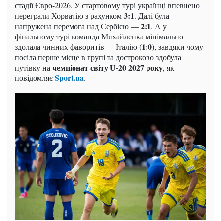
стадії Євро-2026. У стартовому турі українці впевнено
3:1
переграли Хорватію з рахунком
. Далі була
2:1
напружена перемога над Сербією —
. А у
фінальному турі команда Михайленка мінімально
1:0
здолала чинних фаворитів — Італію (
), завдяки чому
посіла перше місце в групі та достроково здобула
чемпіонат світу U-20 2027 року
путівку на
, як
Sport.ua
повідомляє
.