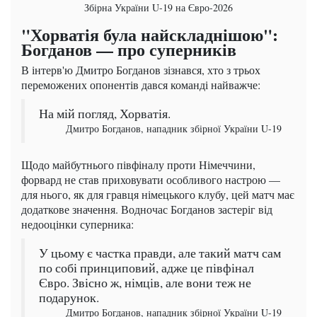
Збірна України U-19 на Євро-2026
"Хорватія була найскладнішою":
Богданов — про суперників
В інтерв'ю Дмитро Богданов зізнався, хто з трьох
переможених опонентів дався команді найважче:
На мій погляд, Хорватія.
Дмитро Богданов, нападник збірної України U-19
Щодо майбутнього півфіналу проти Німеччини,
форвард не став приховувати особливого настрою —
для нього, як для гравця німецького клубу, цей матч має
додаткове значення. Водночас Богданов застеріг від
недооцінки суперника:
У цьому є частка правди, але такий матч сам
по собі принциповий, адже це півфінал
Євро. Звісно ж, німців, але вони теж не
подарунок.
Дмитро Богданов, нападник збірної України U-19