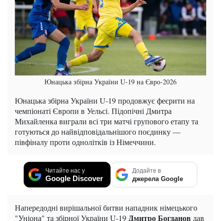
Юнацька збірна України U-19 на Євро-2026
Юнацька збірна України U-19 продовжує феєрити на
чемпіонаті Європи в Уельсі. Підопічні Дмитра
Михайленка виграли всі три матчі групового етапу та
готуються до найвідповідальнішого поєдинку —
півфіналу проти однолітків із Німеччини.
Читайте нас у
Додайте в
Google Discover
джерела Google
Напередодні вирішальної битви нападник німецького
Дмитро Богданов
"Уніона" та збірної України U-19
дав