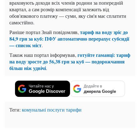
враховують доходи всіх членів родини за попередній
квартал, а сам розмір компенсації залежить від
обов'язкового платежу — суми, яку сім'я має сплатити
самостійно.
тариф на воду зріс до
Раніше портал Знай повідомляв,
84,9 грн за куб: ПФУ автоматично перерахує субсидії
— список міст
.
готуйте гаманці: тариф
Також наш портал інформував,
на воду зросте до 56,38 грн за куб — подорожчання
більш ніж удвічі
.
Читайте нас у
Додайте в
Google Discover
джерела Google
Теги:
комунальні послуги
тарифи