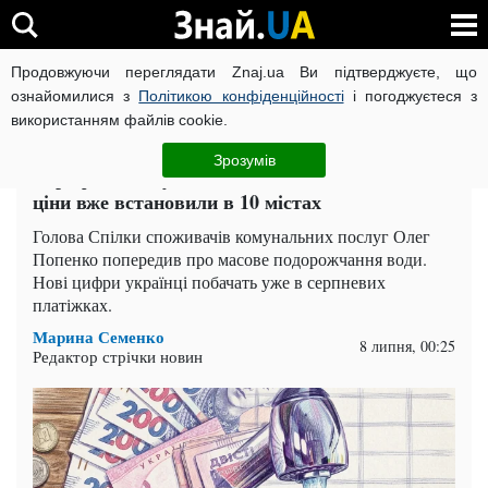
Продовжуючи переглядати Znaj.ua Ви підтверджуєте, що
ВІЙНА РОСІЇ ПРОТИ УКРАЇНИ
КОРОНАВІРУС В УКРАЇНІ І
ознайомилися з
Політикою конфіденційності
і погоджуєтеся з
використанням файлів cookie.
Головна
Спорт
ЧИТАТЬ НА РУССКОМ
Зрозумів
Тарифи на воду злетять до кінця літа: нові
ціни вже встановили в 10 містах
Голова Спілки споживачів комунальних послуг Олег
Попенко попередив про масове подорожчання води.
Нові цифри українці побачать уже в серпневих
платіжках.
Марина Семенко
8 липня, 00:25
Редактор стрічки новин