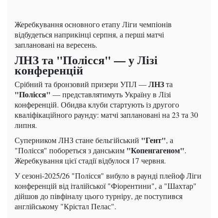
Жеребкування основного етапу Ліги чемпіонів
відбудеться наприкінці серпня, а перші матчі
заплановані на вересень.
ЛНЗ та "Полісся" — у Лізі
конференцій
ЛНЗ
Срібний та бронзовий призери УПЛ —
та
"Полісся"
— представлятимуть Україну в Лізі
конференцій. Обидва клуби стартують із другого
кваліфікаційного раунду: матчі заплановані на 23 та 30
липня.
"Гент"
Суперником ЛНЗ стане бельгійський
, а
"Копенгагеном"
"Полісся" побореться з данським
.
Жеребкування цієї стадії відбулося 17 червня.
У сезоні-2025/26 "Полісся" вибуло в раунді плейоф Ліги
конференцій від італійської "Фіорентини", а "Шахтар"
дійшов до півфіналу цього турніру, де поступився
англійському "Крістал Пелас".