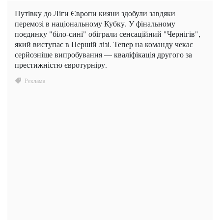
Путівку до Ліги Європи кияни здобули завдяки
перемозі в національному Кубку. У фінальному
поєдинку "біло-сині" обіграли сенсаційний "Чернігів",
який виступає в Першій лізі. Тепер на команду чекає
серйозніше випробування — кваліфікація другого за
престижністю євротурніру.