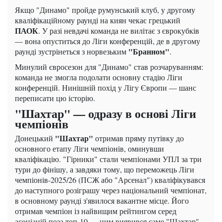
Якщо "Динамо" пройде румунський клуб, у другому
кваліфікаційному раунді на киян чекає грецький
ПАОК
. У разі невдачі команда не вилітає з єврокубків
— вона опуститься до Ліги конференцій, де в другому
"Бранном"
раунді зустрінеться з норвезьким
.
Минулий євросезон для "Динамо" став розчаруванням:
команда не змогла подолати основну стадію Ліги
конференцій. Нинішній похід у Лігу Європи — шанс
переписати цю історію.
"Шахтар" — одразу в основі Ліги
чемпіонів
"Шахтар"
Донецький
отримав пряму путівку до
основного етапу Ліги чемпіонів, оминувши
кваліфікацію. "Гірники" стали чемпіонами УПЛ за три
тури до фінішу, а завдяки тому, що переможець Ліги
чемпіонів-2025/26 (ПСЖ або "Арсенал") кваліфікувався
до наступного розіграшу через національний чемпіонат,
в основному раунді з'явилося вакантне місце. Його
отримав чемпіон із найвищим рейтингом серед
асоціацій поза топ-10 — ним виявився саме "Шахтар".