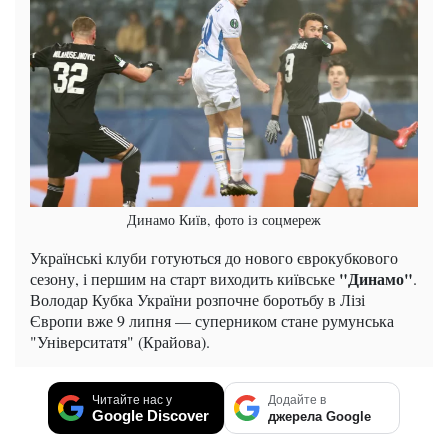
Динамо Київ, фото із соцмереж
Українські клуби готуються до нового єврокубкового
"Динамо"
сезону, і першим на старт виходить київське
.
Володар Кубка України розпочне боротьбу в Лізі
Європи вже 9 липня — суперником стане румунська
"Університатя" (Крайова).
Читайте нас у
Додайте в
Google Discover
джерела Google