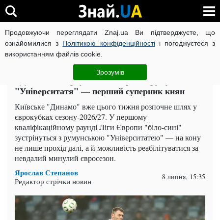
Продовжуючи переглядати Znaj.ua Ви підтверджуєте, що
ВІЙНА РОСІЇ ПРОТИ УКРАЇНИ
КОРОНАВІРУС В УКРАЇНІ І
ознайомилися з
Політикою конфіденційності
і погоджуєтеся з
використанням файлів cookie.
Головна
Спорт
ЧИТАТЬ НА РУССКОМ
Зрозумів
"Динамо" стартує в Лізі Європи: румунська
"Університатя" — перший суперник киян
Київське "Динамо" вже цього тижня розпочне шлях у
єврокубках сезону-2026/27. У першому
кваліфікаційному раунді Ліги Європи "біло-сині"
зустрінуться з румунською "Університатею" — на кону
не лише прохід далі, а й можливість реабілітуватися за
невдалий минулий євросезон.
Ярослав Степанов
8 липня, 15:35
Редактор стрічки новин