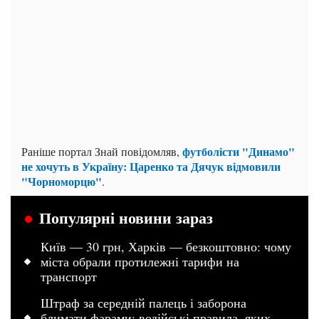
футболісти "Динамо"
Раніше портал Знай повідомляв,
не хочуть в Україну: Царенко та Дячук відмовили
"Чорноморцю"
.
Популярні новини зараз
Київ — 30 грн, Харків — безкоштовно: чому
міста обрали протилежні тарифи на
транспорт
Штраф за середній палець і заборона
блимати фарами: водійські правила, яких