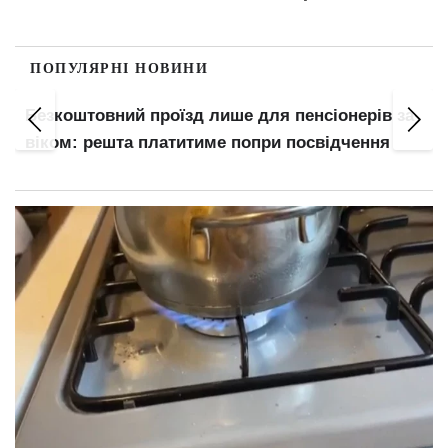
ПОПУЛЯРНІ НОВИНИ
Софії Ротару — 79: де живе співачка під час
війни та чому окупанти зазіхають на її готель у
Ялті