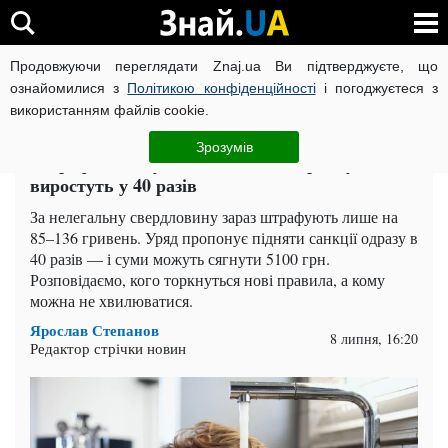
Продовжуючи переглядати Znaj.ua Ви підтверджуєте, що
ВІЙНА РОСІЇ ПРОТИ УКРАЇНИ
КОРОНАВІРУС В УКРАЇНІ І
ознайомилися з
Політикою конфіденційності
і погоджуєтеся з
використанням файлів cookie.
Головна
Спорт
ЧИТАТЬ НА РУССКОМ
Зрозумів
Штрафи за воду злетять до 5100 грн: суми
виростуть у 40 разів
За нелегальну свердловину зараз штрафують лише на
85–136 гривень. Уряд пропонує підняти санкції одразу в
40 разів — і суми можуть сягнути 5100 грн.
Розповідаємо, кого торкнуться нові правила, а кому
можна не хвилюватися.
Ярослав Степанов
8 липня, 16:20
Редактор стрічки новин