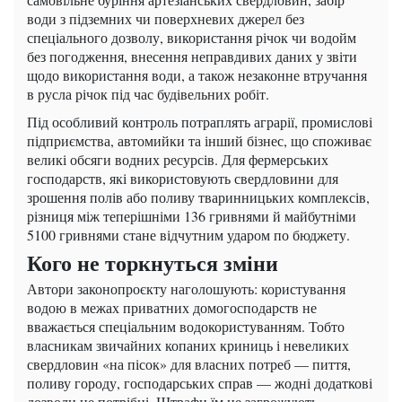
води з підземних чи поверхневих джерел без
спеціального дозволу, використання річок чи водойм
без погодження, внесення неправдивих даних у звіти
щодо використання води, а також незаконне втручання
в русла річок під час будівельних робіт.
Під особливий контроль потраплять аграрії, промислові
підприємства, автомийки та інший бізнес, що споживає
великі обсяги водних ресурсів. Для фермерських
господарств, які використовують свердловини для
зрошення полів або поливу тваринницьких комплексів,
різниця між теперішніми 136 гривнями й майбутніми
5100 гривнями стане відчутним ударом по бюджету.
Кого не торкнуться зміни
Автори законопроєкту наголошують: користування
водою в межах приватних домогосподарств не
вважається спеціальним водокористуванням. Тобто
власникам звичайних копаних криниць і невеликих
свердловин «на пісок» для власних потреб — пиття,
поливу городу, господарських справ — жодні додаткові
дозволи не потрібні. Штрафи їм не загрожують.