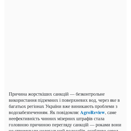
Причина жорсткіших санкцій — безконтрольне
використання підземних і поверхневих вод, через яке в
багатьох регіонах України вже виникають проблеми з
AgroReview
водозабезпеченням. Як повідомляє
, саме
неефективність чинних мізерних штрафів стала
головною причиною перегляду санкцій — роками вони
не стримували нелегальний водозабір, особливо серед