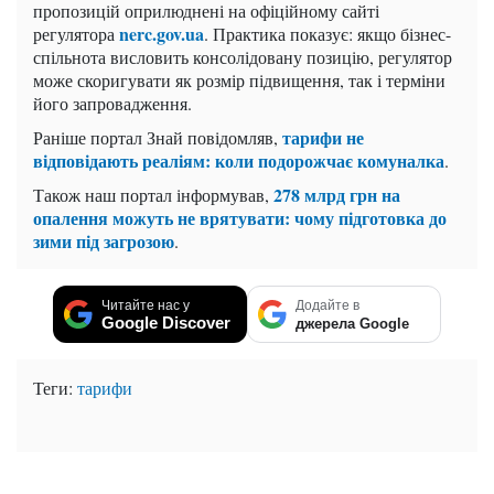
пропозицій оприлюднені на офіційному сайті
nerc.gov.ua
регулятора
. Практика показує: якщо бізнес-
спільнота висловить консолідовану позицію, регулятор
може скоригувати як розмір підвищення, так і терміни
його запровадження.
тарифи не
Раніше портал Знай повідомляв,
відповідають реаліям: коли подорожчає комуналка
.
278 млрд грн на
Також наш портал інформував,
опалення можуть не врятувати: чому підготовка до
зими під загрозою
.
Читайте нас у
Додайте в
Google Discover
джерела Google
Теги:
тарифи