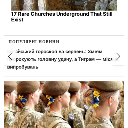
17 Rare Churches Underground That Still
Exist
ПОПУЛЯРНІ НОВИНИ
п на серпень: Зміям
Пенсіонери відчують пр
 удачу, а Тиграм — місяць
ПФУ оновив важливий 
розрахунку виплат