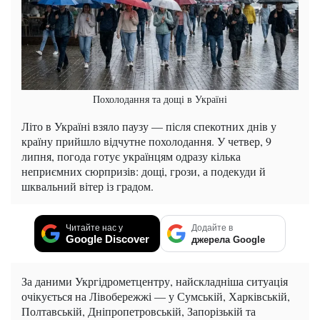
Похолодання та дощі в Україні
Літо в Україні взяло паузу — після спекотних днів у
країну прийшло відчутне похолодання. У четвер, 9
липня, погода готує українцям одразу кілька
неприємних сюрпризів: дощі, грози, а подекуди й
шквальний вітер із градом.
Читайте нас у
Додайте в
Google Discover
джерела Google
За даними Укргідрометцентру, найскладніша ситуація
очікується на Лівобережжі — у Сумській, Харківській,
Полтавській, Дніпропетровській, Запорізькій та