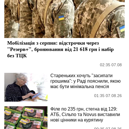
Мобілізація з серпня: відстрочки через
"Резерв+", бронювання від 21 618 грн і набір
без ТЦК
02:35 07.08
Стареньких хочуть "засипати
грошима": у Раді пояснили, якою
має бути мінімальна пенсія
01:35 07.08.26
Філе по 235 грн, стегна від 129:
АТБ, Сільпо та Novus виставили
нові цінники на курятину