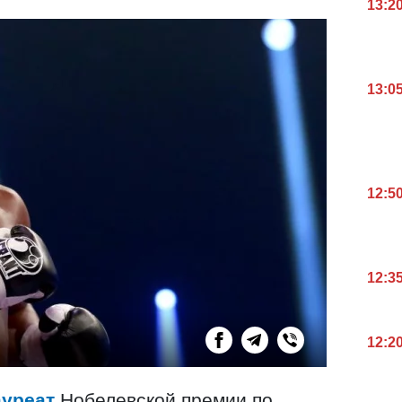
13:2
13:0
12:5
12:3
12:2
ауреат
Нобелевской премии по