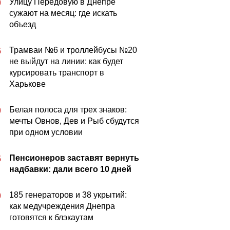
Улицу Передовую в Днепре
0
сужают на месяц: где искать
объезд
Трамваи №6 и троллейбусы №20
5
не выйдут на линии: как будет
курсировать транспорт в
Харькове
Белая полоса для трех знаков:
0
мечты Овнов, Дев и Рыб сбудутся
при одном условии
Пенсионеров заставят вернуть
5
надбавки: дали всего 10 дней
185 генераторов и 38 укрытий:
0
как медучреждения Днепра
готовятся к блэкаутам