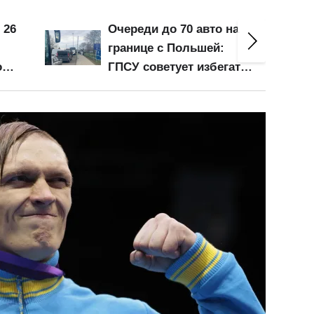
а
Мобильная связь от 190
грн: Киевстар и lifecell
ть
предлагают спецтарифы
— кому доступны