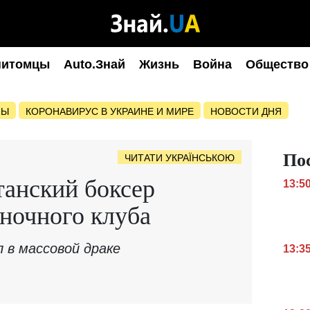
питомцы
Auto.Знай
Жизнь
Война
Общество
НЫ
КОРОНАВИРУС В УКРАИНЕ И МИРЕ
НОВОСТИ ДНЯ
По
ЧИТАТИ УКРАЇНСЬКОЮ
танский боксер
13:5
 ночного клуба
 в массовой драке
13:3