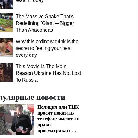
Watch Today
The Massive Snake That's
Redefining 'Giant'—Bigger
Than Anacondas
Why this ordinary drink is the
secret to feeling your best
every day
This Movie Is The Main
Reason Ukraine Has Not Lost
To Russia
пулярные новости
Полиция или ТЦК
просят показать
телефон: имеют ли
право
просматривать
ваши переписки и