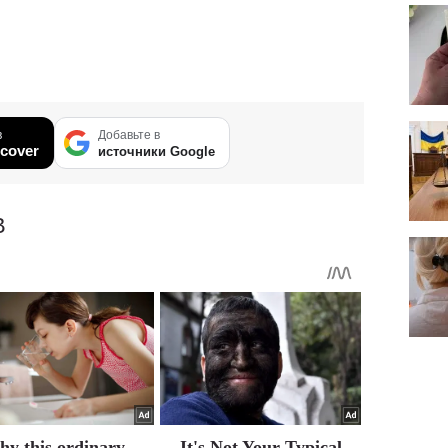
в
Добавьте в
cover
источники Google
В
y this ordinary
It's Not Your Typical