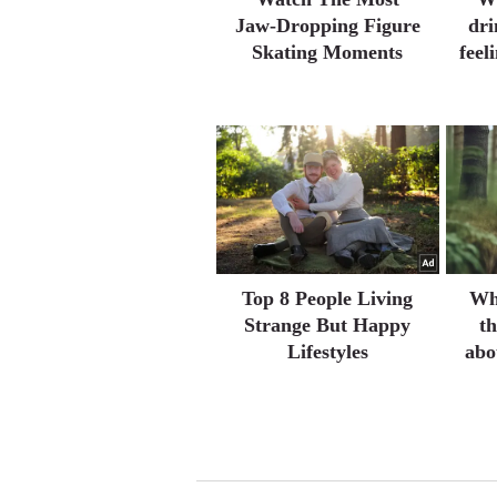
Jaw‑Dropping Figure
dri
Skating Moments
feel
Top 8 People Living
Wh
Strange But Happy
t
Lifestyles
abo