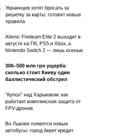
Украинцев хотят бросать за
5
решетку за карты: готовят новые
правила
Aliens: Fireteam Elite 2 выходит в
0
августе на ПК, PS5 и Xbox, а
Nintendo Switch 2 — лишь осенью
300–500 млн грн ущерба:
5
сколько стоит Киеву один
баллистический обстрел
"Купол" над Харьковом: как
0
работает комплексная защита от
FPV-дронов
Во Львове появятся новые
5
автобусы: город берет кредит