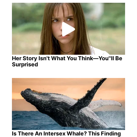
Her Story Isn't What You Think—You''ll Be
Surprised
Is There An Intersex Whale? This Finding