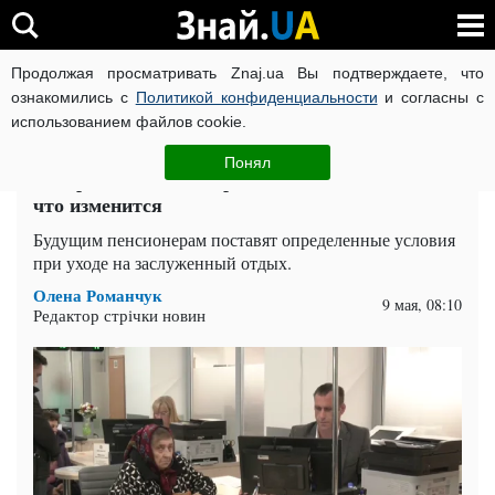
Продолжая просматривать Znaj.ua Вы подтверждаете, что
ВОЙНА РОССИИ ПРОТИВ УКРАИНЫ
КОРОНАВИРУС В 
ознакомились с
Политикой конфиденциальности
и согласны с
использованием файлов cookie.
Главная
Спорт
ЧИТАТИ УКРАЇНСЬКОЮ
Понял
В Украине обновят правила выхода на пенсию:
что изменится
Будущим пенсионерам поставят определенные условия
при уходе на заслуженный отдых.
Олена Романчук
9 мая, 08:10
Редактор стрічки новин