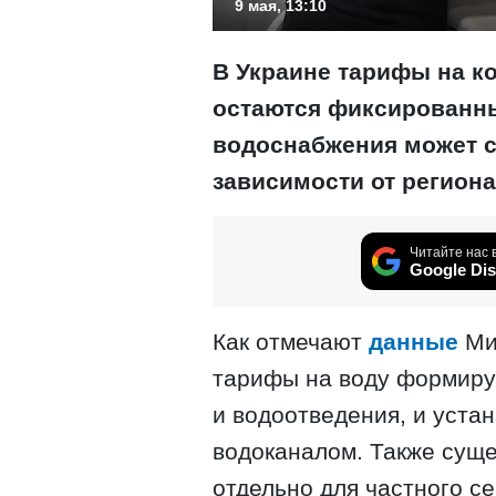
9 мая, 13:10
В Украине тарифы на к
остаются фиксированн
водоснабжения может с
зависимости от региона
Читайте нас 
Google Dis
Как отмечают
данные
Ми
тарифы на воду формиру
и водоотведения, и уст
водоканалом. Также суще
отдельно для частного с