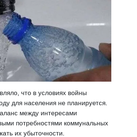
вляло, что в условиях войны
ду для населения не планируется.
баланс между интересами
выми потребностями коммунальных
жать их убыточности.