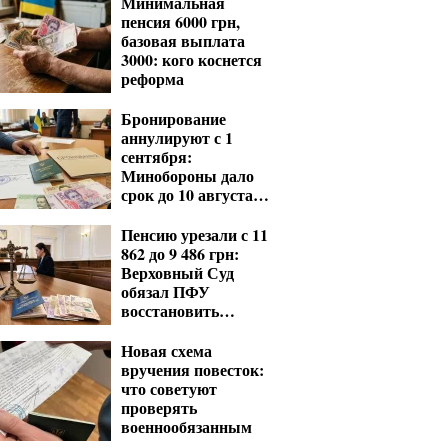
Минимальная
пенсия 6000 грн,
базовая выплата
3000: кого коснется
реформа
Бронирование
аннулируют с 1
сентября:
Минобороны дало
срок до 10 августа
для критических
предприятий
Пенсию урезали с 11
862 до 9 486 грн:
Верховный Суд
обязал ПФУ
восстановить
выплаты
Новая схема
вручения повесток:
что советуют
проверять
военнообязанным