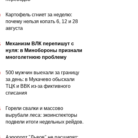
Картофель сгниет за неделю:
0
почему нельзя копать 6, 12 и 28
августа
Механизм ВЛК перепишут с
5
нуля: в Минобороны признали
многолетнюю проблему
500 мужчин выехали за границу
0
за день: в Мукачево обыскали
ТЦК и ВВК из-за фиктивного
списания
Горели свалки и массово
5
вырубали леса: экоинспекторы
подвели итоги недельных рейдов.
Аэропорт "Львов" не расширят:
5