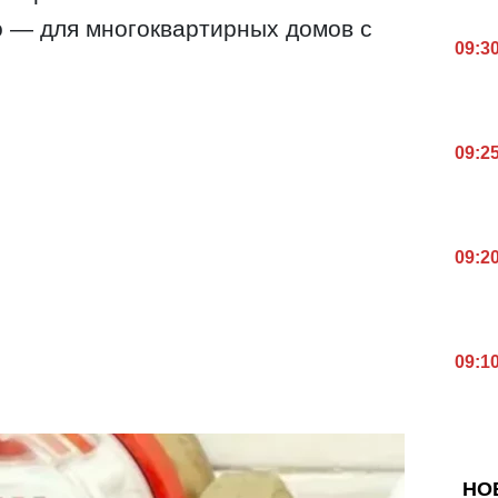
о — для многоквартирных домов с
09:3
09:2
09:2
09:1
НО