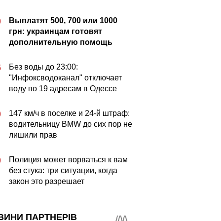
Выплатят 500, 700 или 1000
0
грн: украинцам готовят
дополнительную помощь
Без воды до 23:00:
5
"Инфоксводоканал" отключает
воду по 19 адресам в Одессе
147 км/ч в поселке и 24-й штраф:
0
водительницу BMW до сих пор не
лишили прав
Полиция может ворваться к вам
0
без стука: три ситуации, когда
закон это разрешает
ВИНИ ПАРТНЕРІВ