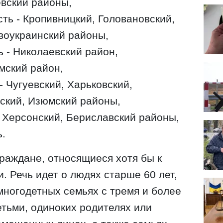
евский районы,
ть - Кропивницкий, Головановский,
воукраинский районы,
 - Николаевский район,
мский район,
- Чугуевский, Харьковский,
нский, Изюмский районы,
- Херсонский, Бериславский районы,
ь.
граждане, относящиеся хотя бы к
. Речь идет о людях старше 60 лет,
многодетных семьях с тремя и более
тьми, одиноких родителях или