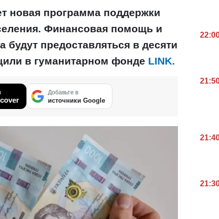
ует новая программа поддержки
селения. Финансовая помощь и
22:0
а будут предоставляться в десяти
щили в гуманитарном фонде
LINK.
21:5
в
Добавьте в
cover
источники Google
21:4
21:3