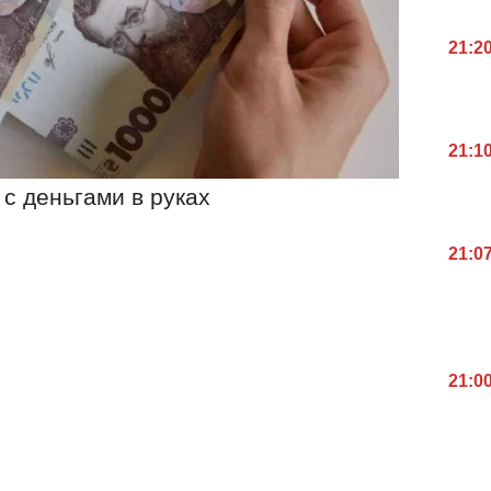
21:2
21:1
 с деньгами в руках
21:0
21:0