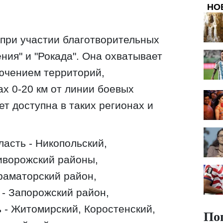
НО
при участии благотворительных
ния" и "Рокада". Она охватывает
лючением территорий,
х 0-20 км от линии боевых
т доступна в таких регионах и
асть - Никопольский,
иворожский районы,
раматорский район,
 - Запорожский район,
 - Житомирский, Коростенский,
По