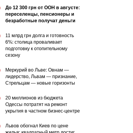
До 12 300 грн от ООН в августе:
0
переселенцы, пенсионеры и
безработные получат деньги
11 млрд грн долга и готовность
0
6%: столица проваливает
подготовку к отопительному
сезону
Меркурий во Льве: Овнам —
0
лидерство, Львам — признание,
Стрельцам — новые горизонты
20 миллионов из бюджета
0
Одессы потратят на ремонт
укрытия в частном бизнес-центре
Львов обогнал Киев по цене
0
жилья: квадратный метр достиг