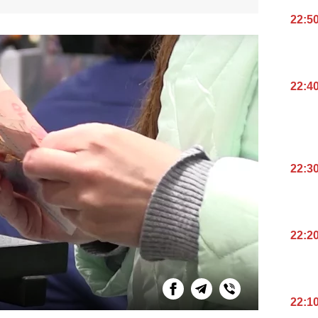
22:5
22:4
22:3
22:2
22:1