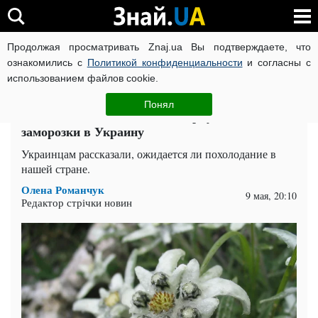
Продолжая просматривать Znaj.ua Вы подтверждаете, что
ВОЙНА РОССИИ ПРОТИВ УКРАИНЫ
КОРОНАВИРУС В 
ознакомились с
Политикой конфиденциальности
и согласны с
использованием файлов cookie.
Главная
Спорт
ЧИТАТИ УКРАЇНСЬКОЮ
Понял
Зима еще не закончилась? Вернутся ли
заморозки в Украину
Украинцам рассказали, ожидается ли похолодание в
нашей стране.
Олена Романчук
9 мая, 20:10
Редактор стрічки новин