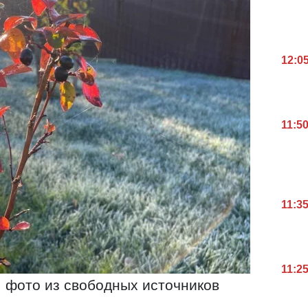
12:0
11:5
11:3
11:2
 фото из свободных источников