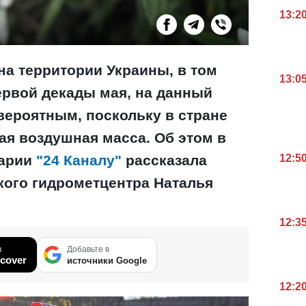
13:2
на территории Украины, в том
13:0
ервой декады мая, на данный
вероятным, поскольку в стране
ая воздушная масса. Об этом в
тарии
"24 Каналу"
рассказала
12:5
кого гидрометцентра Наталья
12:3
в
Добавьте в
cover
источники Google
12:2