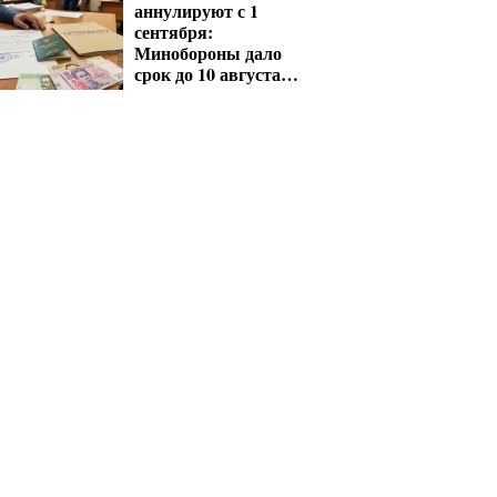
аннулируют с 1
сентября:
Минобороны дало
срок до 10 августа
для критических
предприятий