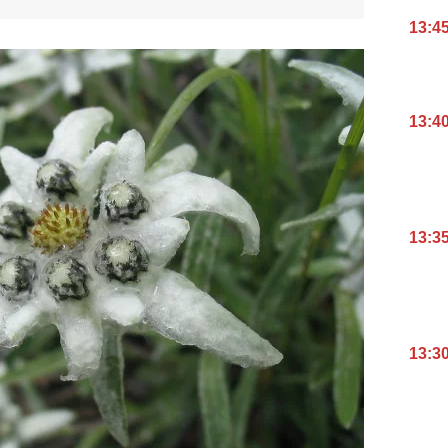
13:4
13:4
13:3
13:3