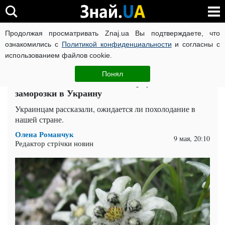
Продолжая просматривать Znaj.ua Вы подтверждаете, что
ВОЙНА РОССИИ ПРОТИВ УКРАИНЫ
КОРОНАВИРУС В 
ознакомились с
Политикой конфиденциальности
и согласны с
использованием файлов cookie.
Главная
Спорт
ЧИТАТИ УКРАЇНСЬКОЮ
Понял
Зима еще не закончилась? Вернутся ли
заморозки в Украину
Украинцам рассказали, ожидается ли похолодание в
нашей стране.
Олена Романчук
9 мая, 20:10
Редактор стрічки новин