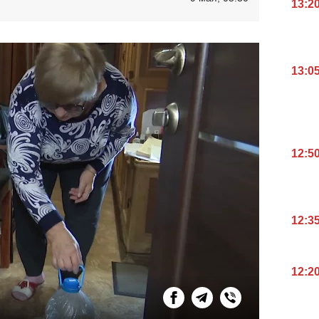
13:2
13:0
12:5
12:3
12:2