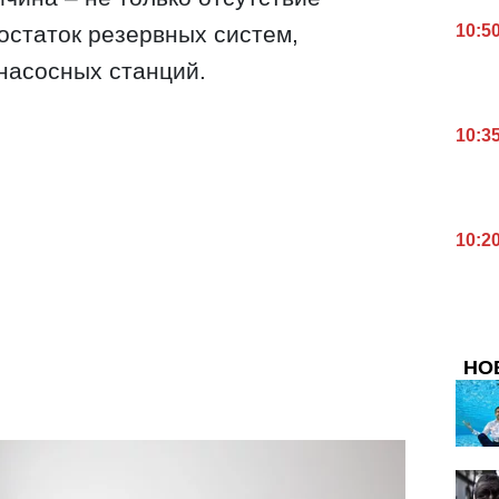
достаток резервных систем,
10:5
насосных станций.
10:3
10:2
НО