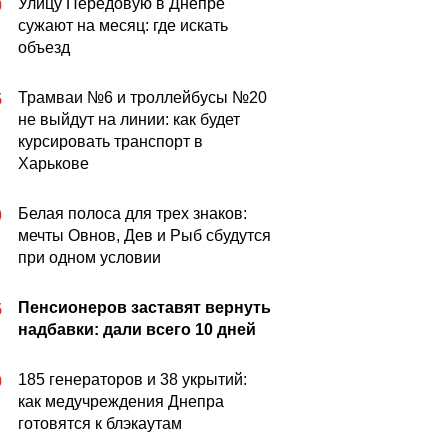
Улицу Передовую в Днепре
0
сужают на месяц: где искать
объезд
Трамваи №6 и троллейбусы №20
5
не выйдут на линии: как будет
курсировать транспорт в
Харькове
Белая полоса для трех знаков:
0
мечты Овнов, Дев и Рыб сбудутся
при одном условии
Пенсионеров заставят вернуть
5
надбавки: дали всего 10 дней
185 генераторов и 38 укрытий:
0
как медучреждения Днепра
готовятся к блэкаутам