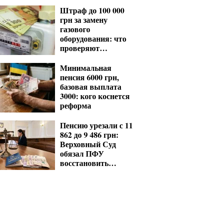
несмотря на
Штраф до 100 000
удостоверение
грн за замену
газового
оборудования: что
проверяют
газовщики
Минимальная
пенсия 6000 грн,
базовая выплата
3000: кого коснется
реформа
Пенсию урезали с 11
862 до 9 486 грн:
Верховный Суд
обязал ПФУ
восстановить
выплаты