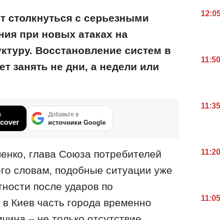
12:0
ут столкнуться с серьезными
ия при новых атаках на
ктуру. Восстановление систем в
11:5
т занять не дни, а недели или
11:3
в
Добавьте в
cover
источники Google
11:2
енко, глава Союза потребителей
его словам, подобные ситуации уже
тности после ударов по
11:0
 в Киев часть города временно
чина – не только отсутствие