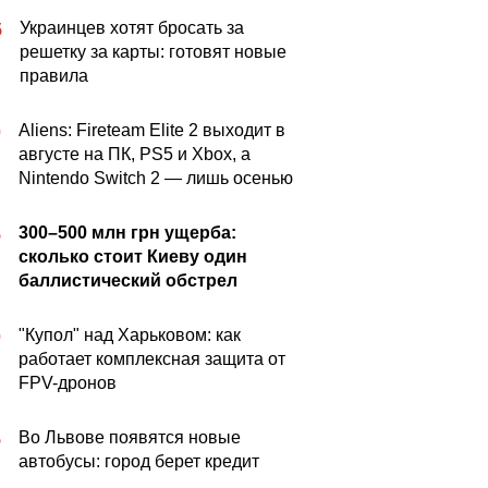
Украинцев хотят бросать за
5
решетку за карты: готовят новые
правила
Aliens: Fireteam Elite 2 выходит в
0
августе на ПК, PS5 и Xbox, а
Nintendo Switch 2 — лишь осенью
300–500 млн грн ущерба:
5
сколько стоит Киеву один
баллистический обстрел
"Купол" над Харьковом: как
0
работает комплексная защита от
FPV-дронов
Во Львове появятся новые
5
автобусы: город берет кредит