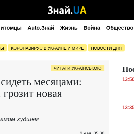
питомцы
Auto.Знай
Жизнь
Война
Общество
НЫ
КОРОНАВИРУС В УКРАИНЕ И МИРЕ
НОВОСТИ ДНЯ
По
ЧИТАТИ УКРАЇНСЬКОЮ
 сидеть месяцами:
13:5
 грозит новая
13:3
самом худшем
9 мая, 05:30