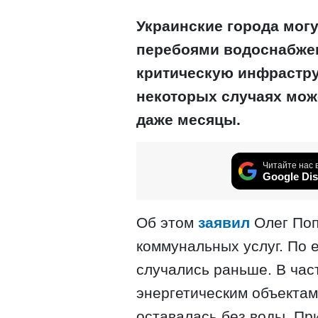
Украинские города мог
перебоями водоснабжен
критическую инфрастру
некоторых случаях може
даже месяцы.
Читайте нас 
Google Dis
Об этом
заявил
Олег Поп
коммунальных услуг. По 
случались раньше. В час
энергетическим объектам
оставалась без воды. При