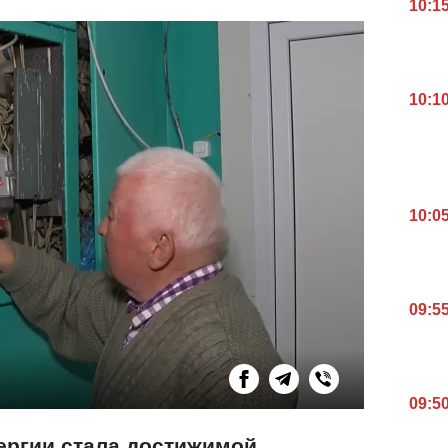
10:1
10:1
10:0
09:5
09:5
ергии стала достижимой