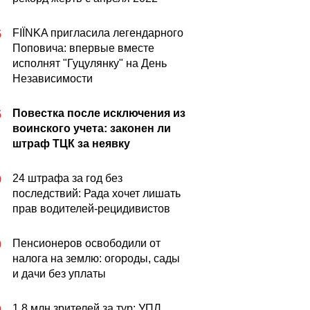
FIÏNKA пригласила легендарного
5
Поповича: впервые вместе
исполнят "Гуцулянку" на День
Независимости
Повестка после исключения из
5
воинского учета: законен ли
штраф ТЦК за неявку
24 штрафа за год без
0
последствий: Рада хочет лишать
прав водителей-рецидивистов
Пенсионеров освободили от
0
налога на землю: огороды, сады
и дачи без уплаты
1,8 млн зрителей за тур: УПЛ
0