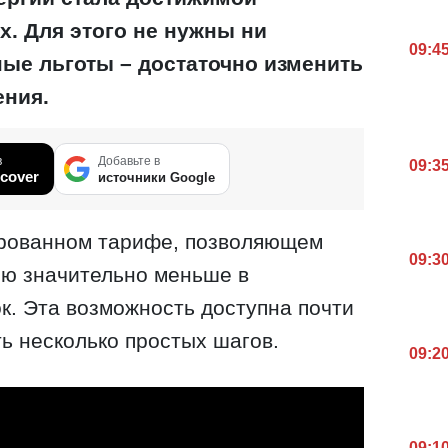
. Для этого не нужны ни
09:4
ные льготы – достаточно изменить
ения.
в
Добавьте в
09:3
cover
источники Google
рованном тарифе, позволяющем
09:3
ию значительно меньше в
к. Эта возможность доступна почти
ть несколько простых шагов.
09:2
09:1