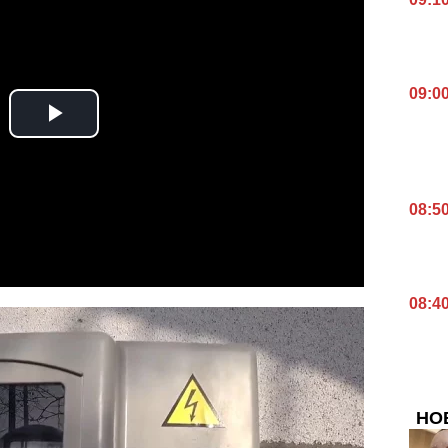
09:0
08:5
08:4
НО