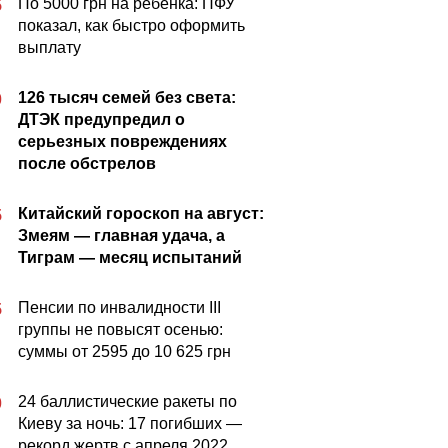
По 5000 грн на ребенка: ПФУ
5
показал, как быстро оформить
выплату
126 тысяч семей без света:
0
ДТЭК предупредил о
серьезных повреждениях
после обстрелов
Китайский гороскоп на август:
5
Змеям — главная удача, а
Тиграм — месяц испытаний
Пенсии по инвалидности III
5
группы не повысят осенью:
суммы от 2595 до 10 625 грн
24 баллистические ракеты по
0
Киеву за ночь: 17 погибших —
рекорд жертв с апреля 2022