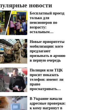
пулярные новости
Бесплатный проезд
только для
пенсионеров по
возрасту:
остальным
придется платить
несмотря на
Новые приоритеты
удостоверение
мобилизации: кого
предлагают
призывать в армию
в первую очередь
Полиция или ТЦК
просят показать
телефон: имеют ли
право
просматривать
ваши переписки и
фото
В Украине начали
адресные проверки:
к кому нагрянут в