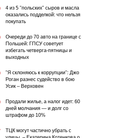
4 из 5 "польских" сыров и масла
0
оказались подделкой: что нельзя
покупать
Очереди до 70 авто на границе с
0
Польшей: ГПСУ советует
избегать четверга-пятницы и
выходных
"Я склоняюсь к коррупции": Джо
0
Роган разнес судейство в бою
Усик – Верховен
Продали жилье, а налог идет: 60
0
дней молчания — и долг со
штрафом до 10%
ТЦК могут частично убрать с
7
улицы, – Екатерина Котенкова о