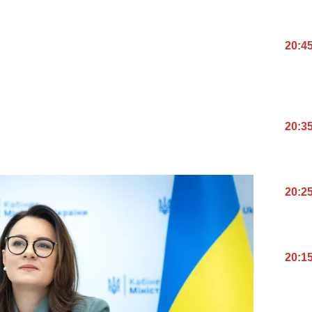
20:4
20:3
20:2
20:1