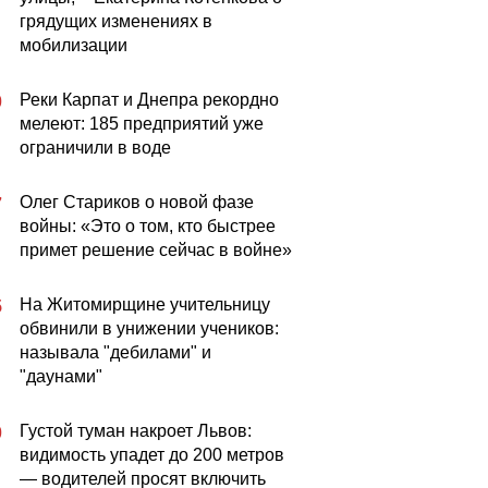
грядущих изменениях в
мобилизации
Реки Карпат и Днепра рекордно
0
мелеют: 185 предприятий уже
ограничили в воде
Олег Стариков о новой фазе
7
войны: «Это о том, кто быстрее
примет решение сейчас в войне»
На Житомирщине учительницу
5
обвинили в унижении учеников:
называла "дебилами" и
"даунами"
Густой туман накроет Львов:
0
видимость упадет до 200 метров
— водителей просят включить