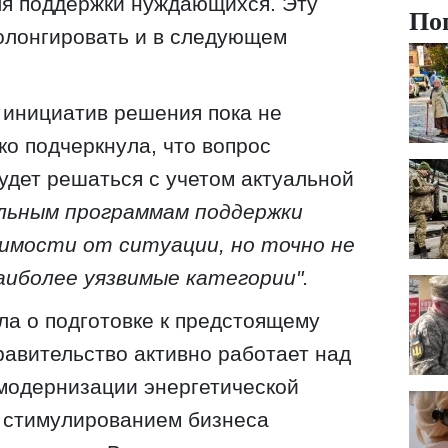
ля поддержки нуждающихся. Эту
По
олонгировать и в следующем
 инициатив решения пока не
о подчеркнула, что вопрос
дет решаться с учетом актуальной
льным программам поддержки
имости от ситуации, но точно не
аиболее уязвимые категории".
ла о подготовке к предстоящему
равительство активно работает над
модернизации энергетической
е стимулированием бизнеса