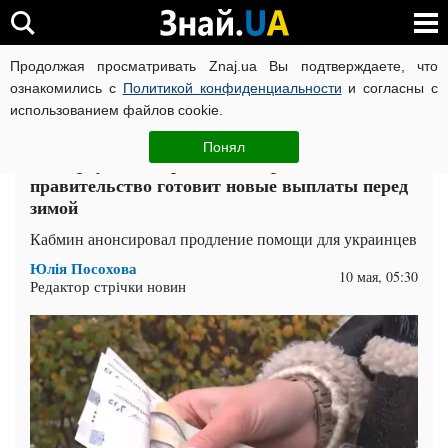
Продолжая просматривать Znaj.ua Вы подтверждаете, что
ВОЙНА РОССИИ ПРОТИВ УКРАИНЫ
КОРОНАВИРУС В 
ознакомились с
Политикой конфиденциальности
и согласны с
использованием файлов cookie.
Главная
Спорт
ЧИТАТИ УКРАЇНСЬКОЮ
Понял
На карту снова придет 6500 грн:
правительство готовит новые выплаты перед
зимой
Кабмин анонсировал продление помощи для украинцев
Юлія Посохова
10 мая, 05:30
Редактор стрічки новин